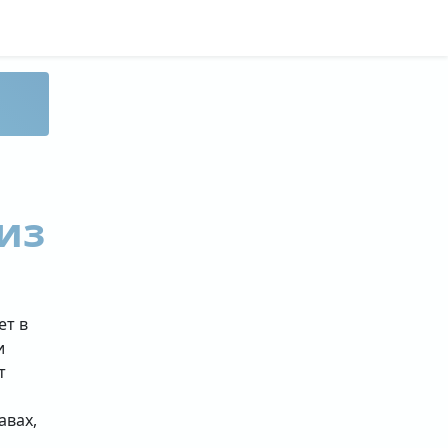
из
ет в
и
т
авах,