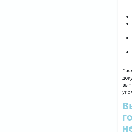
Све
док
вып
упо
В
г
н