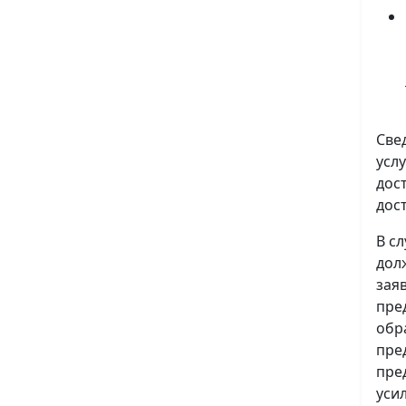
Све
усл
дос
дос
В с
дол
зая
пре
обр
пре
пре
уси