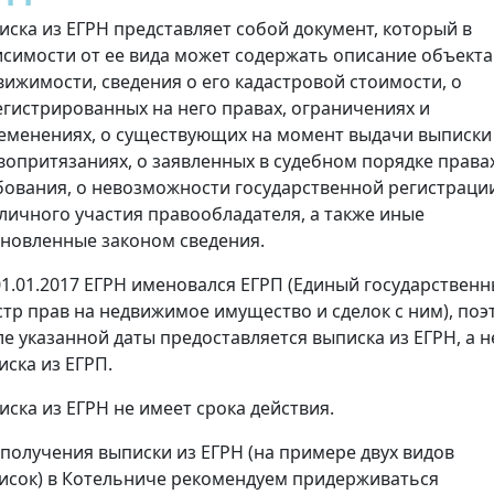
иска из ЕГРН представляет собой документ, который в
исимости от ее вида может содержать описание объекта
вижимости, сведения о его кадастровой стоимости, о
егистрированных на него правах, ограничениях и
еменениях, о существующих на момент выдачи выписки
вопритязаниях, о заявленных в судебном порядке права
бования, о невозможности государственной регистраци
 личного участия правообладателя, а также иные
ановленные законом сведения.
01.01.2017 ЕГРН именовался ЕГРП (Единый государствен
стр прав на недвижимое имущество и сделок с ним), поэ
ле указанной даты предоставляется выписка из ЕГРН, а н
иска из ЕГРП.
иска из ЕГРН не имеет срока действия.
 получения выписки из ЕГРН (на примере двух видов
исок) в Котельниче рекомендуем придерживаться