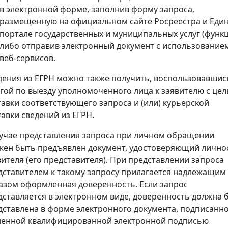
в электронной форме, заполнив форму запроса,
размещенную на официальном сайте Росреестра и Еди
портале государственных и муниципальных услуг (функц
либо отправив электронный документ с использование
веб-сервисов.
дения из ЕГРН можно также получить, воспользовавшис
угой по выезду уполномоченного лица к заявителю с це
тавки соответствующего запроса и (или) курьерской
тавки сведений из ЕГРН.
лучае представления запроса при личном обращении
жен быть предъявлен документ, удостоверяющий лично
вителя (его представителя). При представлении запроса
дставителем к такому запросу прилагается надлежащим
азом оформленная доверенность. Если запрос
дставляется в электронном виде, доверенность должна 
дставлена в форме электронного документа, подписанн
ленной квалифицированной электронной подписью