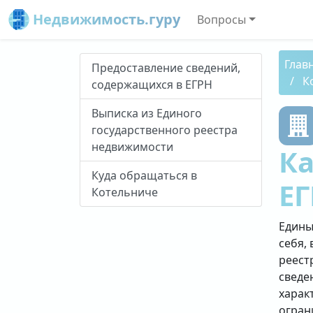
Недвижимость.гуру
Вопросы
Глав
Предоставление сведений,
К
содержащихся в ЕГРН
Выписка из Единого
государственного реестра
недвижимости
Ка
Куда обращаться в
ЕГ
Котельниче
Едины
себя, 
реест
сведе
харак
огран