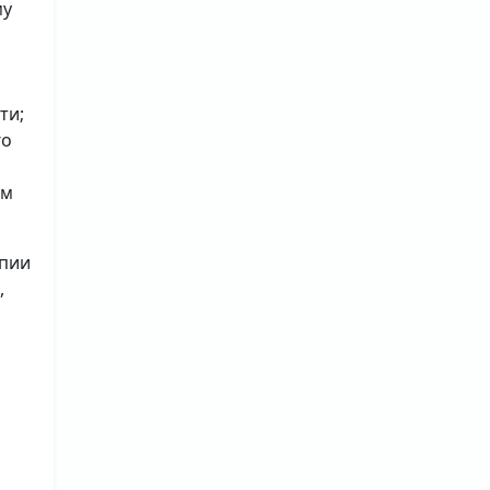
му
ти;
го
ым
опии
,