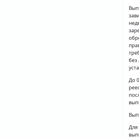
Вып
зав
нед
зар
обр
пра
тре
без
уст
До 
рее
пос
вып
Вып
Для
вып