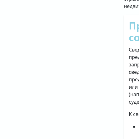
недви
П
с
Све
пре
зап
све
пре
или
(на
суд
К с