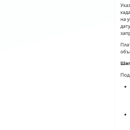
Ука
кад
на 
дат
зап
Пла
объ
Шаг
Под