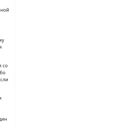
нной
му
я
я со
ибо
если
и
дин