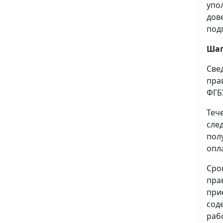
упо
дов
под
Шаг
Све
пра
ФГБ
Теч
сле
пол
опл
Сро
пра
при
сод
раб