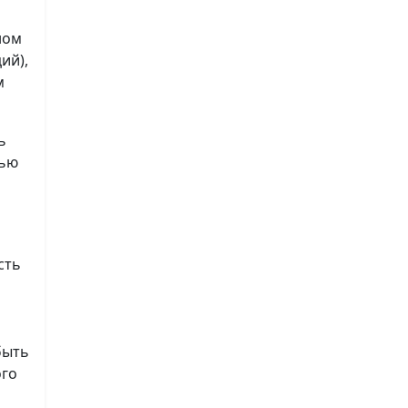
ном
ий),
м
ь
лью
сть
быть
ого