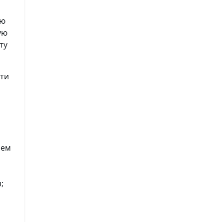
ию
ую
ту
сти
лем
;