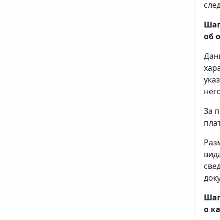
сле
Шаг
об 
Дан
хар
ука
него
За 
плат
Раз
вид
све
доку
Шаг
о к