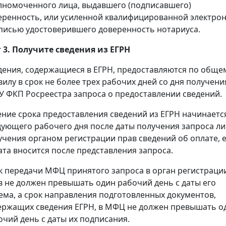
лномоченного лица, выдавшего (подписавшего)
еренность, или усиленной квалифицированной электро
писью удостоверившего доверенность нотариуса.
 3. Получите сведения из ЕГРН
дения, содержащиеся в ЕГРН, предоставляются по обще
вилу в срок не более трех рабочих дней со дня получени
У ФКП Росреестра запроса о предоставлении сведений.
ение срока предоставления сведений из ЕГРН начинаетс
дующего рабочего дня после даты получения запроса л
учения органом регистрации прав сведений об оплате, 
ата вносится после представления запроса.
к передачи МФЦ принятого запроса в орган регистраци
в не должен превышать один рабочий день с даты его
ема, а срок направления подготовленных документов,
ержащих сведения ЕГРН, в МФЦ не должен превышать о
очий день с даты их подписания.