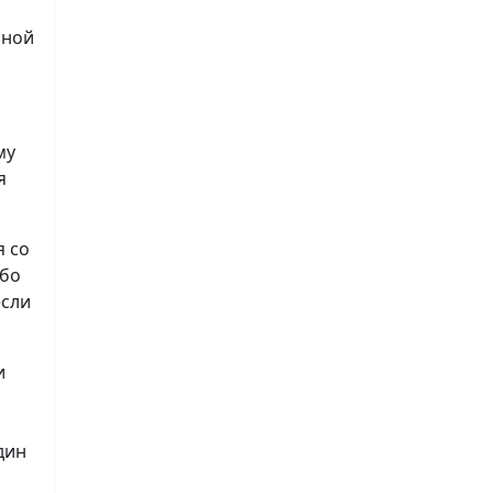
нной
му
я
я со
ибо
если
и
дин