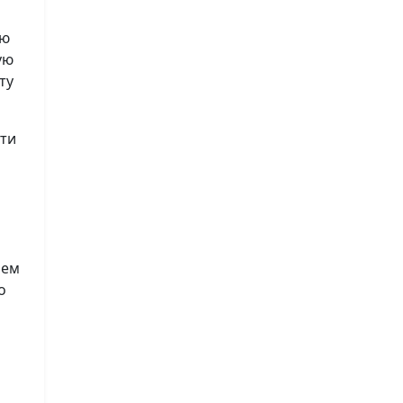
ию
ую
ту
сти
лем
о