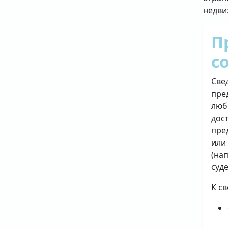
недви
П
с
Све
пре
люб
дос
пре
или
(на
суд
К с