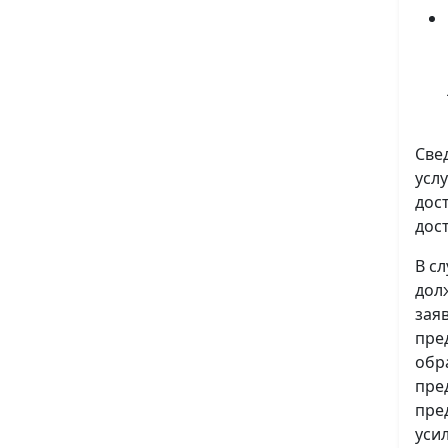
Све
усл
дос
дос
В с
дол
зая
пре
обр
пре
пре
уси