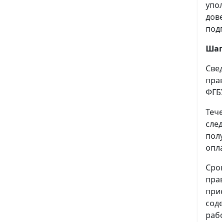
упо
дов
под
Шаг
Све
пра
ФГБ
Теч
сле
пол
опл
Сро
пра
при
сод
раб