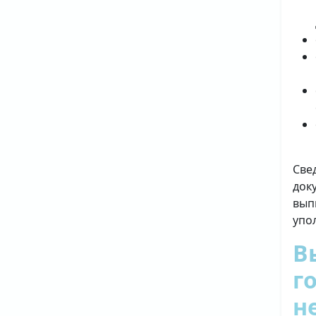
Све
док
вып
упо
В
г
н