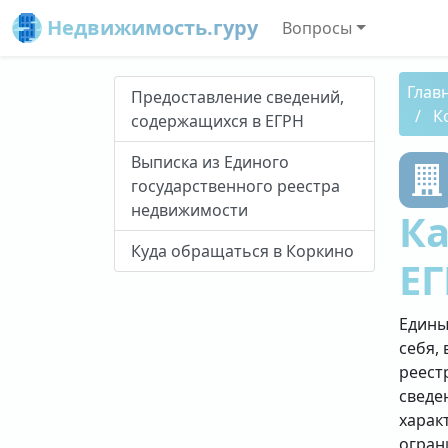
Недвижимость.гуру
Вопросы
Глав
Предоставление сведений,
К
содержащихся в ЕГРН
Выписка из Единого
государственного реестра
недвижимости
Ка
Куда обращаться в Коркино
ЕГ
Едины
себя, 
реест
сведе
харак
огран