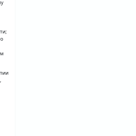
му
ти;
го
ым
опии
,