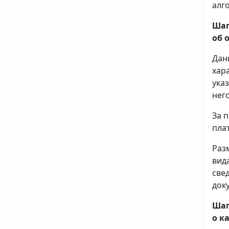
алг
Шаг
об 
Дан
хар
ука
него
За 
плат
Раз
вид
све
доку
Шаг
о к