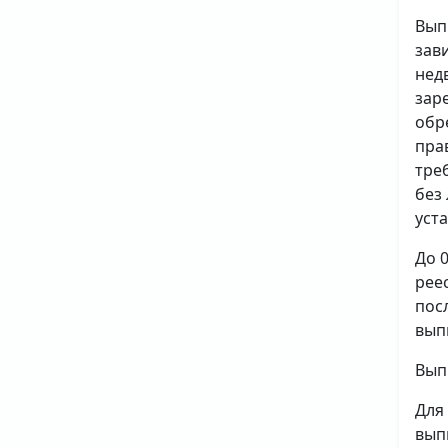
Вып
зав
нед
зар
обр
пра
тре
без
уст
До 
рее
пос
вып
Вып
Для
вып