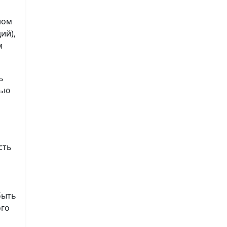
ном
ий),
м
ь
лью
сть
быть
ого