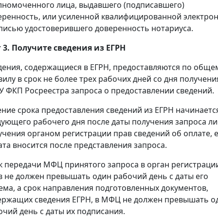
лномоченного лица, выдавшего (подписавшего)
еренность, или усиленной квалифицированной электро
писью удостоверившего доверенность нотариуса.
 3. Получите сведения из ЕГРН
дения, содержащиеся в ЕГРН, предоставляются по обще
вилу в срок не более трех рабочих дней со дня получени
У ФКП Росреестра запроса о предоставлении сведений.
ение срока предоставления сведений из ЕГРН начинаетс
дующего рабочего дня после даты получения запроса л
учения органом регистрации прав сведений об оплате, 
ата вносится после представления запроса.
к передачи МФЦ принятого запроса в орган регистраци
в не должен превышать один рабочий день с даты его
ема, а срок направления подготовленных документов,
ержащих сведения ЕГРН, в МФЦ не должен превышать о
очий день с даты их подписания.