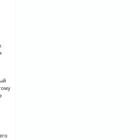
х
и
ный
тому
е
его