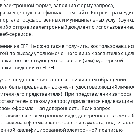
в электронной форме, заполнив форму запроса,
размещенную на официальном сайте Росреестра и Еди
портале государственных и муниципальных услуг (функц
либо отправив электронный документ с использование
веб-сервисов.
дения из ЕГРН можно также получить, воспользовавшис
угой по выезду уполномоченного лица к заявителю с це
тавки соответствующего запроса и (или) курьерской
тавки сведений из ЕГРН.
лучае представления запроса при личном обращении
жен быть предъявлен документ, удостоверяющий лично
вителя (его представителя). При представлении запроса
дставителем к такому запросу прилагается надлежащим
азом оформленная доверенность. Если запрос
дставляется в электронном виде, доверенность должна 
дставлена в форме электронного документа, подписанн
ленной квалифицированной электронной подписью