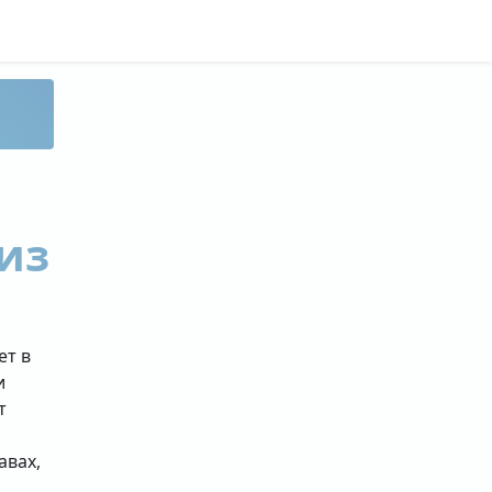
из
ет в
и
т
авах,