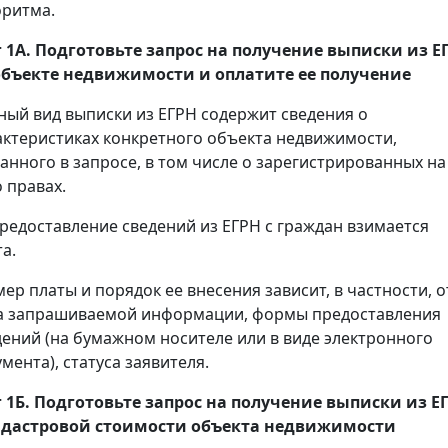
оритма.
 1А. Подготовьте запрос на получение
выписки
из Е
объекте недвижимости и оплатите ее получение
ный вид выписки из ЕГРН содержит сведения о
актеристиках конкретного объекта недвижимости,
занного в запросе, в том числе о зарегистрированных на
 правах.
предоставление сведений из ЕГРН с граждан взимается
а.
мер платы и порядок ее внесения зависит, в частности, о
а запрашиваемой информации, формы предоставления
дений (на бумажном носителе или в виде электронного
мента), статуса заявителя.
 1Б. Подготовьте запрос на получение
выписки
из Е
адастровой стоимости объекта недвижимости