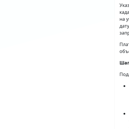
Ука
кад
на 
дат
зап
Пла
объ
Шаг
Под