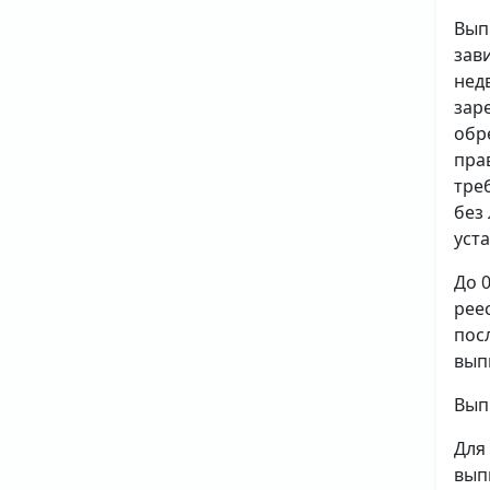
Вып
зав
нед
зар
обр
пра
тре
без
уст
До 
рее
пос
вып
Вып
Для
вып