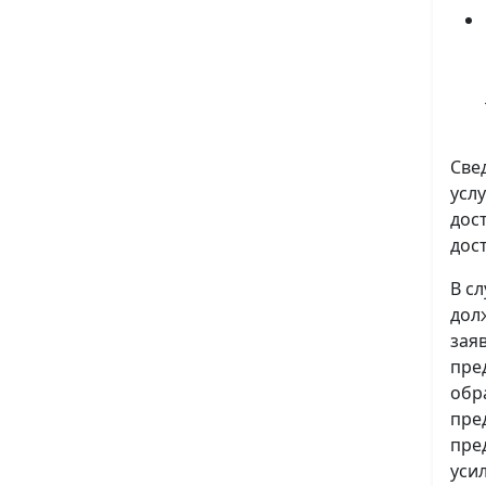
Све
усл
дос
дос
В с
дол
зая
пре
обр
пре
пре
уси