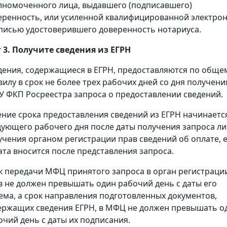
лномоченного лица, выдавшего (подписавшего)
еренность, или усиленной квалифицированной электро
писью удостоверившего доверенность нотариуса.
 3. Получите сведения из ЕГРН
дения, содержащиеся в ЕГРН, предоставляются по обще
вилу в срок не более трех рабочих дней со дня получени
У ФКП Росреестра запроса о предоставлении сведений.
ение срока предоставления сведений из ЕГРН начинаетс
дующего рабочего дня после даты получения запроса л
учения органом регистрации прав сведений об оплате, 
ата вносится после представления запроса.
к передачи МФЦ принятого запроса в орган регистраци
в не должен превышать один рабочий день с даты его
ема, а срок направления подготовленных документов,
ержащих сведения ЕГРН, в МФЦ не должен превышать о
очий день с даты их подписания.