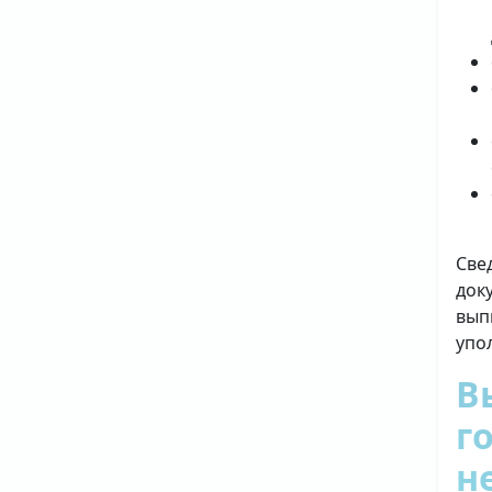
Све
док
вып
упо
В
г
н