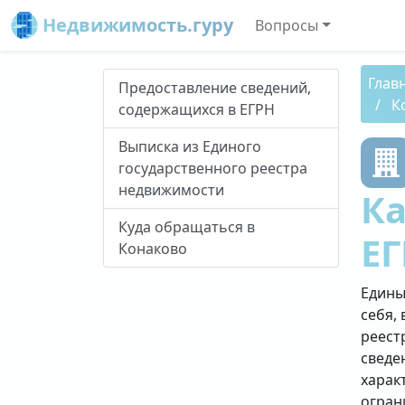
Недвижимость.гуру
Вопросы
Глав
Предоставление сведений,
К
содержащихся в ЕГРН
Выписка из Единого
государственного реестра
недвижимости
Ка
Куда обращаться в
ЕГ
Конаково
Едины
себя, 
реест
сведе
харак
огран