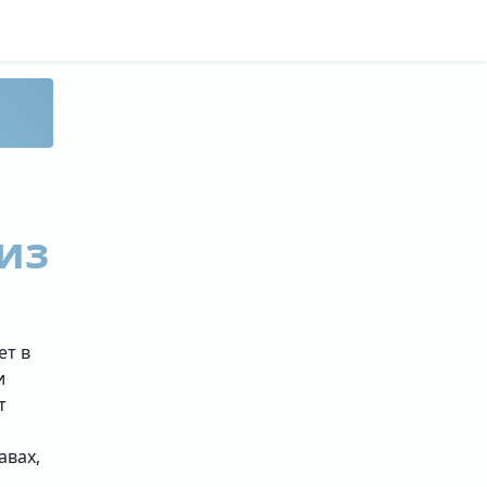
из
ет в
и
т
авах,