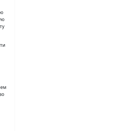
ию
ую
ту
сти
лем
во