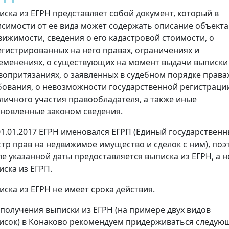
иска из ЕГРН представляет собой документ, который в
исимости от ее вида может содержать описание объекта
вижимости, сведения о его кадастровой стоимости, о
егистрированных на него правах, ограничениях и
еменениях, о существующих на момент выдачи выписки
вопритязаниях, о заявленных в судебном порядке права
бования, о невозможности государственной регистраци
 личного участия правообладателя, а также иные
ановленные законом сведения.
01.01.2017 ЕГРН именовался ЕГРП (Единый государствен
стр прав на недвижимое имущество и сделок с ним), поэ
ле указанной даты предоставляется выписка из ЕГРН, а н
иска из ЕГРП.
иска из ЕГРН не имеет срока действия.
 получения выписки из ЕГРН (на примере двух видов
исок) в Конаково рекомендуем придерживаться следую