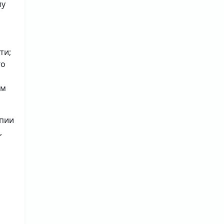
му
ти;
го
ым
опии
,