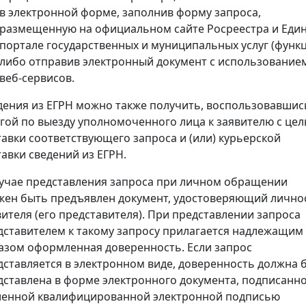
в электронной форме, заполнив форму запроса,
размещенную на официальном сайте Росреестра и Еди
портале государственных и муниципальных услуг (функц
либо отправив электронный документ с использование
веб-сервисов.
дения из ЕГРН можно также получить, воспользовавшис
угой по выезду уполномоченного лица к заявителю с це
тавки соответствующего запроса и (или) курьерской
тавки сведений из ЕГРН.
лучае представления запроса при личном обращении
жен быть предъявлен документ, удостоверяющий лично
вителя (его представителя). При представлении запроса
дставителем к такому запросу прилагается надлежащим
азом оформленная доверенность. Если запрос
дставляется в электронном виде, доверенность должна 
дставлена в форме электронного документа, подписанн
ленной квалифицированной электронной подписью