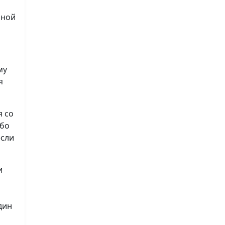
нной
му
я
я со
ибо
если
и
дин