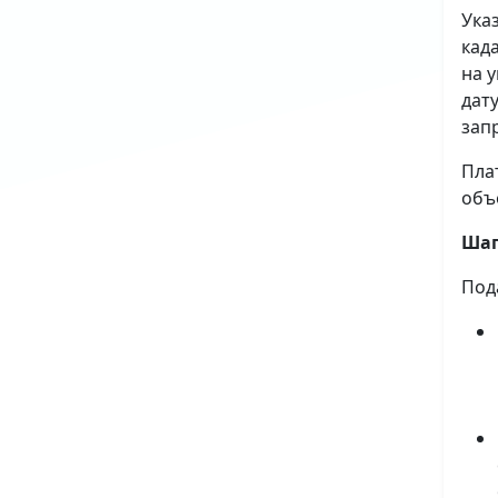
Ука
кад
на 
дат
зап
Пла
объ
Шаг
Под