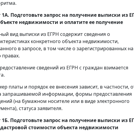
оритма.
 1А. Подготовьте запрос на получение
выписки
из Е
объекте недвижимости и оплатите ее получение
ный вид выписки из ЕГРН содержит сведения о
актеристиках конкретного объекта недвижимости,
занного в запросе, в том числе о зарегистрированных на
 правах.
предоставление сведений из ЕГРН с граждан взимается
а.
мер платы и порядок ее внесения зависит, в частности, о
а запрашиваемой информации, формы предоставления
дений (на бумажном носителе или в виде электронного
мента), статуса заявителя.
 1Б. Подготовьте запрос на получение
выписки
из Е
адастровой стоимости объекта недвижимости