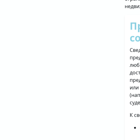
недви
П
с
Све
пре
люб
дос
пре
или
(на
суд
К с