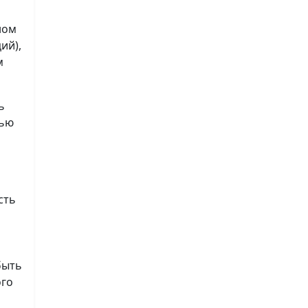
ном
ий),
м
ь
лью
сть
быть
ого