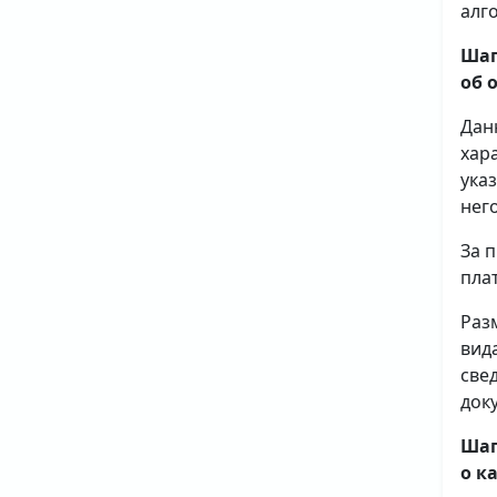
алг
Шаг
об 
Дан
хар
ука
него
За 
плат
Раз
вид
све
доку
Шаг
о к