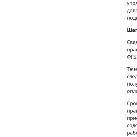
упо
дов
под
Шаг
Све
пра
ФГБ
Теч
сле
пол
опл
Сро
пра
при
сод
раб