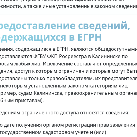
жимости, а также иные установленные законом сведени
редоставление сведений,
одержащихся в ЕГРН
дения, содержащиеся в ЕГРН, являются общедоступными
доставляются ФГБУ ФКП Росреестра в Калининске по
росам любых лиц. Исключение составляют определенны
дения, доступ к которым ограничен и которые могут быт
доставлены только правообладателям, их представител
 некоторым установленным законом категориям лиц
пример, судам Калининска, правоохранительным органа
ебным приставам).
ведениям ограниченного доступа относятся сведения:
о дате получения органом регистрации прав заявления 
государственном кадастровом учете и (или)