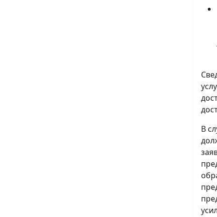
Све
усл
дос
дос
В с
дол
зая
пре
обр
пре
пре
уси