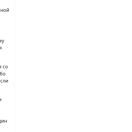
нной
му
я
я со
ибо
если
и
дин