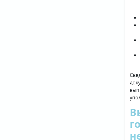
Све
док
вып
упо
В
г
н