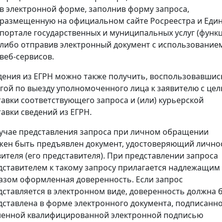
в электронной форме, заполнив форму запроса,
размещенную на официальном сайте Росреестра и Еди
портале государственных и муниципальных услуг (функц
либо отправив электронный документ с использование
веб-сервисов.
дения из ЕГРН можно также получить, воспользовавшис
угой по выезду уполномоченного лица к заявителю с це
тавки соответствующего запроса и (или) курьерской
тавки сведений из ЕГРН.
лучае представления запроса при личном обращении
жен быть предъявлен документ, удостоверяющий лично
вителя (его представителя). При представлении запроса
дставителем к такому запросу прилагается надлежащим
азом оформленная доверенность. Если запрос
дставляется в электронном виде, доверенность должна 
дставлена в форме электронного документа, подписанн
ленной квалифицированной электронной подписью