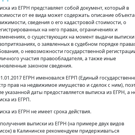
иска из ЕГРН представляет собой документ, который в
исимости от ее вида может содержать описание объекта
вижимости, сведения о его кадастровой стоимости, о
егистрированных на него правах, ограничениях и
еменениях, о существующих на момент выдачи выписки
вопритязаниях, о заявленных в судебном порядке права
бования, о невозможности государственной регистраци
 личного участия правообладателя, а также иные
ановленные законом сведения.
01.01.2017 ЕГРН именовался ЕГРП (Единый государствен
стр прав на недвижимое имущество и сделок с ним), поэ
ле указанной даты предоставляется выписка из ЕГРН, а н
иска из ЕГРП.
иска из ЕГРН не имеет срока действия.
 получения выписки из ЕГРН (на примере двух видов
исок) в Калининске рекомендуем придерживаться