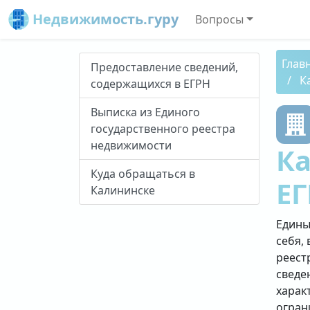
Недвижимость.гуру
Вопросы
Глав
Предоставление сведений,
К
содержащихся в ЕГРН
Выписка из Единого
государственного реестра
недвижимости
Ка
Куда обращаться в
ЕГ
Калининске
Едины
себя, 
реест
сведе
харак
огран