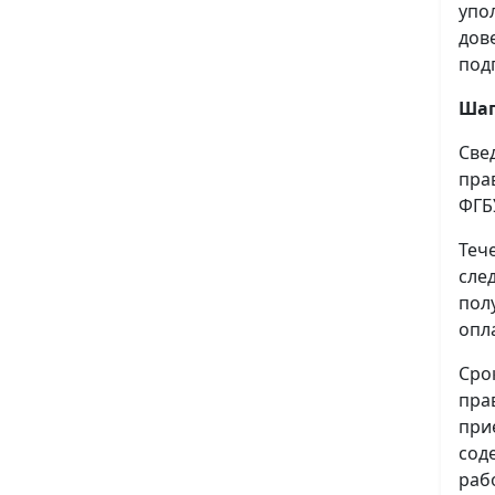
упо
дов
под
Шаг
Све
пра
ФГБ
Теч
сле
пол
опл
Сро
пра
при
сод
раб