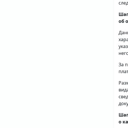
сле
Шаг
об 
Дан
хар
ука
него
За 
плат
Раз
вид
све
доку
Шаг
о к