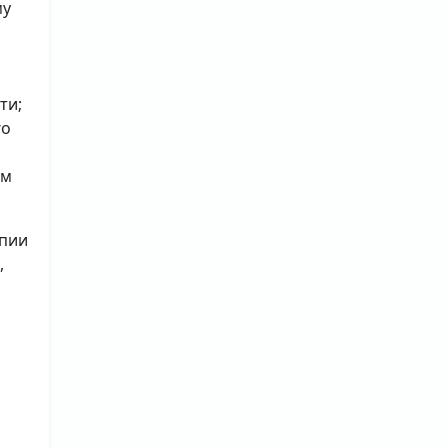
му
ти;
го
ым
опии
,