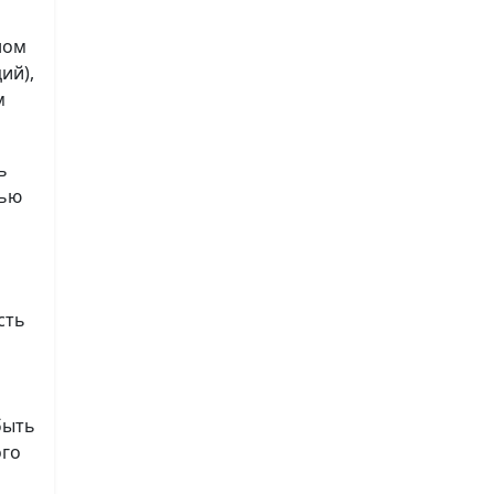
ном
ий),
м
ь
лью
сть
быть
ого