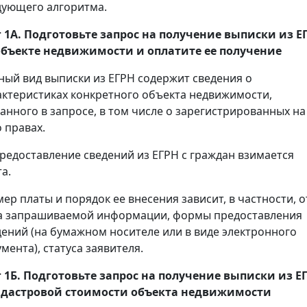
дующего алгоритма.
 1А. Подготовьте запрос на получение
выписки
из Е
объекте недвижимости и оплатите ее получение
ный вид выписки из ЕГРН содержит сведения о
актеристиках конкретного объекта недвижимости,
занного в запросе, в том числе о зарегистрированных на
 правах.
предоставление сведений из ЕГРН с граждан взимается
а.
мер платы и порядок ее внесения зависит, в частности, о
а запрашиваемой информации, формы предоставления
дений (на бумажном носителе или в виде электронного
мента), статуса заявителя.
 1Б. Подготовьте запрос на получение
выписки
из Е
адастровой стоимости объекта недвижимости