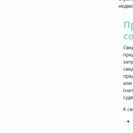
недви
П
с
Све
пре
зап
све
пре
или
(на
суд
К с