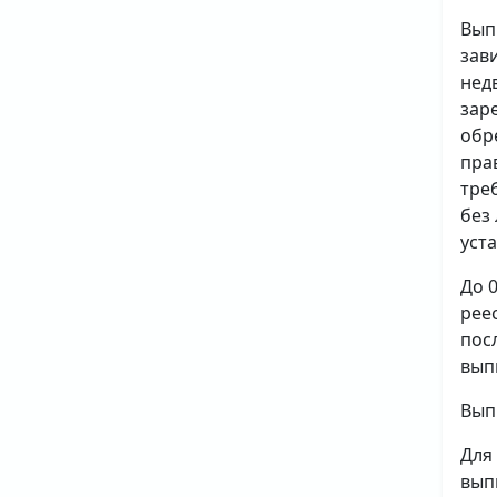
Вып
зав
нед
зар
обр
пра
тре
без
уст
До 
рее
пос
вып
Вып
Для
вып