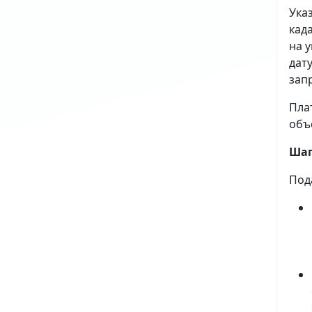
Ука
кад
на 
дат
зап
Пла
объ
Шаг
Под