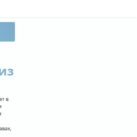
из
ет в
и
т
авах,