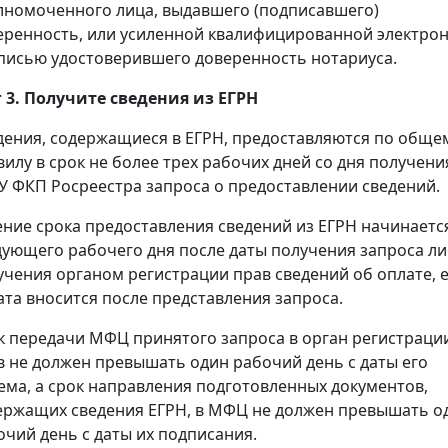
лномоченного лица, выдавшего (подписавшего)
еренность, или усиленной квалифицированной электро
писью удостоверившего доверенность нотариуса.
 3. Получите сведения из ЕГРН
дения, содержащиеся в ЕГРН, предоставляются по обще
вилу в срок не более трех рабочих дней со дня получени
У ФКП Росреестра запроса о предоставлении сведений.
ение срока предоставления сведений из ЕГРН начинаетс
дующего рабочего дня после даты получения запроса л
учения органом регистрации прав сведений об оплате, 
ата вносится после представления запроса.
к передачи МФЦ принятого запроса в орган регистраци
в не должен превышать один рабочий день с даты его
ема, а срок направления подготовленных документов,
ержащих сведения ЕГРН, в МФЦ не должен превышать о
очий день с даты их подписания.