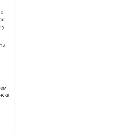
ию
ую
ту
сти
лем
нска