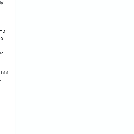
му
ти;
го
ым
опии
,