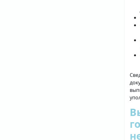
Све
док
вып
упо
В
г
н