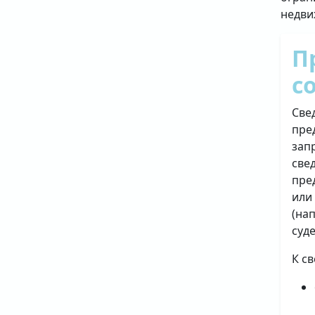
недви
П
с
Све
пре
зап
све
пре
или
(на
суд
К с