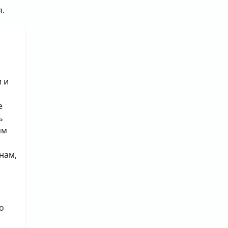
я.
 и
е
ь
ям
нам,
о