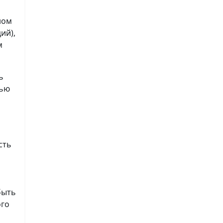
ном
ий),
м
ь
лью
сть
быть
ого