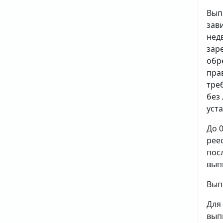
Вып
зав
нед
зар
обр
пра
тре
без
уст
До 
рее
пос
вып
Вып
Для
вып