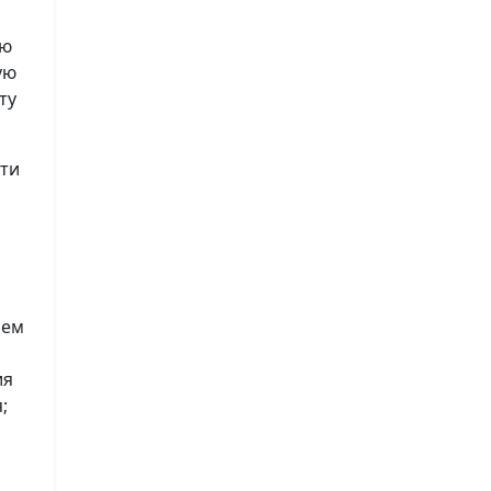
ию
ую
ту
сти
лем
ия
;