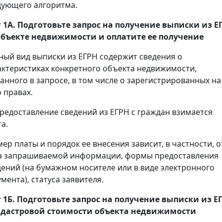
дующего алгоритма.
 1А. Подготовьте запрос на получение
выписки
из Е
объекте недвижимости и оплатите ее получение
ный вид выписки из ЕГРН содержит сведения о
актеристиках конкретного объекта недвижимости,
занного в запросе, в том числе о зарегистрированных на
 правах.
предоставление сведений из ЕГРН с граждан взимается
а.
мер платы и порядок ее внесения зависит, в частности, о
а запрашиваемой информации, формы предоставления
дений (на бумажном носителе или в виде электронного
мента), статуса заявителя.
 1Б. Подготовьте запрос на получение
выписки
из Е
адастровой стоимости объекта недвижимости