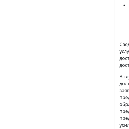
Све
усл
дос
дос
В с
дол
зая
пре
обр
пре
пре
уси