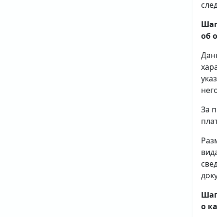
сле
Шаг
об 
Дан
хар
ука
него
За 
плат
Раз
вид
све
доку
Шаг
о к