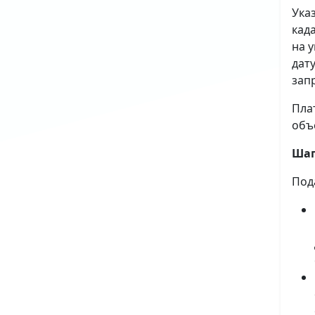
Ука
кад
на 
дат
зап
Пла
объ
Шаг
Под