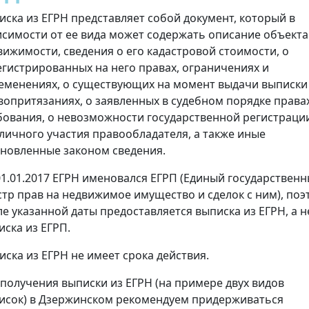
иска из ЕГРН представляет собой документ, который в
исимости от ее вида может содержать описание объекта
вижимости, сведения о его кадастровой стоимости, о
егистрированных на него правах, ограничениях и
еменениях, о существующих на момент выдачи выписки
вопритязаниях, о заявленных в судебном порядке права
бования, о невозможности государственной регистраци
 личного участия правообладателя, а также иные
ановленные законом сведения.
01.01.2017 ЕГРН именовался ЕГРП (Единый государствен
стр прав на недвижимое имущество и сделок с ним), поэ
ле указанной даты предоставляется выписка из ЕГРН, а н
иска из ЕГРП.
иска из ЕГРН не имеет срока действия.
 получения выписки из ЕГРН (на примере двух видов
исок) в Дзержинском рекомендуем придерживаться