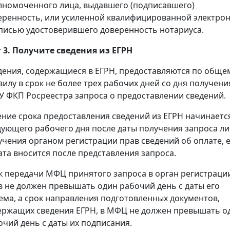
лномоченного лица, выдавшего (подписавшего)
еренность, или усиленной квалифицированной электро
писью удостоверившего доверенность нотариуса.
 3. Получите сведения из ЕГРН
дения, содержащиеся в ЕГРН, предоставляются по обще
вилу в срок не более трех рабочих дней со дня получени
У ФКП Росреестра запроса о предоставлении сведений.
ение срока предоставления сведений из ЕГРН начинаетс
дующего рабочего дня после даты получения запроса л
учения органом регистрации прав сведений об оплате, 
ата вносится после представления запроса.
к передачи МФЦ принятого запроса в орган регистраци
в не должен превышать один рабочий день с даты его
ема, а срок направления подготовленных документов,
ержащих сведения ЕГРН, в МФЦ не должен превышать о
очий день с даты их подписания.