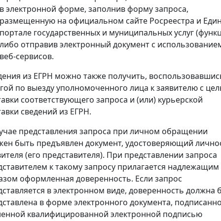
в электронной форме, заполнив форму запроса,
размещенную на официальном сайте Росреестра и Еди
портале государственных и муниципальных услуг (функц
либо отправив электронный документ с использование
веб-сервисов.
дения из ЕГРН можно также получить, воспользовавшис
угой по выезду уполномоченного лица к заявителю с це
тавки соответствующего запроса и (или) курьерской
тавки сведений из ЕГРН.
лучае представления запроса при личном обращении
жен быть предъявлен документ, удостоверяющий лично
вителя (его представителя). При представлении запроса
дставителем к такому запросу прилагается надлежащим
азом оформленная доверенность. Если запрос
дставляется в электронном виде, доверенность должна 
дставлена в форме электронного документа, подписанн
ленной квалифицированной электронной подписью