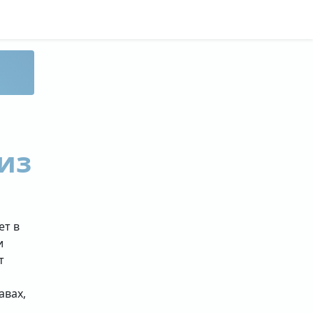
из
ет в
и
т
авах,