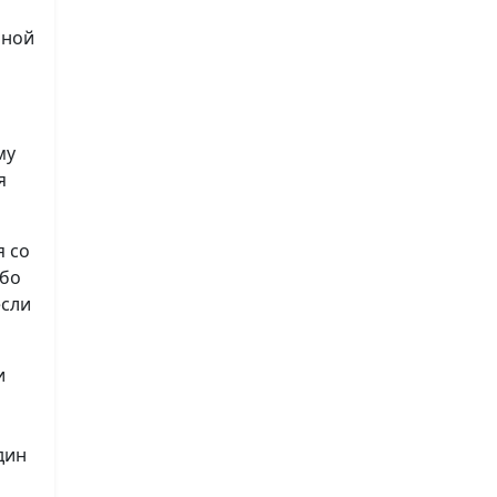
нной
му
я
я со
ибо
если
и
дин