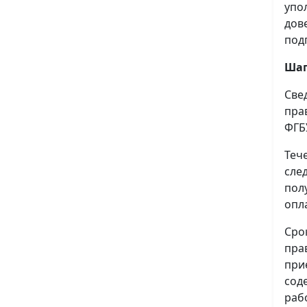
упо
дов
под
Шаг
Све
пра
ФГБ
Теч
сле
пол
опл
Сро
пра
при
сод
раб