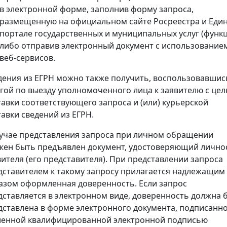
в электронной форме, заполнив форму запроса,
размещенную на официальном сайте Росреестра и Еди
портале государственных и муниципальных услуг (функц
либо отправив электронный документ с использование
веб-сервисов.
дения из ЕГРН можно также получить, воспользовавшис
угой по выезду уполномоченного лица к заявителю с це
тавки соответствующего запроса и (или) курьерской
тавки сведений из ЕГРН.
лучае представления запроса при личном обращении
жен быть предъявлен документ, удостоверяющий лично
вителя (его представителя). При представлении запроса
дставителем к такому запросу прилагается надлежащим
азом оформленная доверенность. Если запрос
дставляется в электронном виде, доверенность должна 
дставлена в форме электронного документа, подписанн
ленной квалифицированной электронной подписью