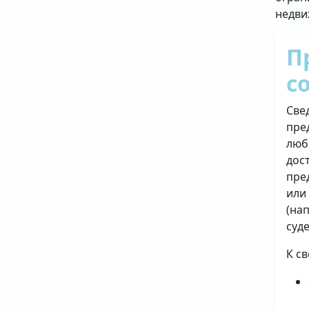
недви
П
с
Све
пре
люб
дос
пре
или
(на
суд
К с