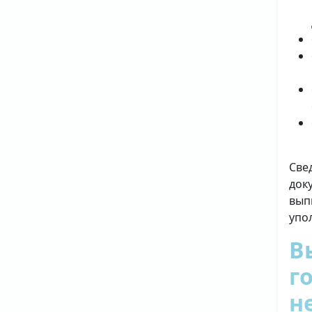
Све
док
вып
упо
В
г
н