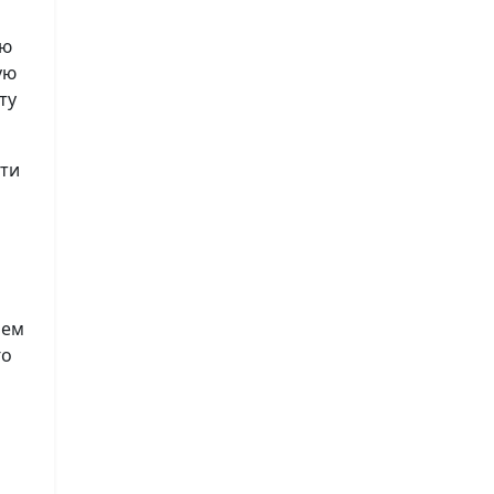
ию
ую
ту
сти
лем
го