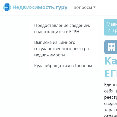
Недвижимость.гуру
Вопросы
Глав
Предоставление сведений,
Г
содержащихся в ЕГРН
Выписка из Единого
государственного реестра
недвижимости
Ка
Куда обращаться в Грозном
ЕГ
Едины
себя, 
реест
сведе
харак
огран