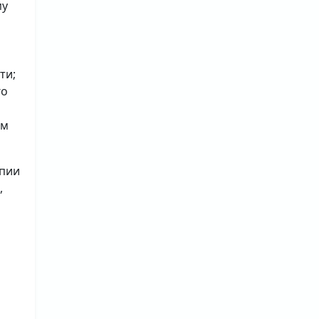
му
ти;
го
ым
опии
,