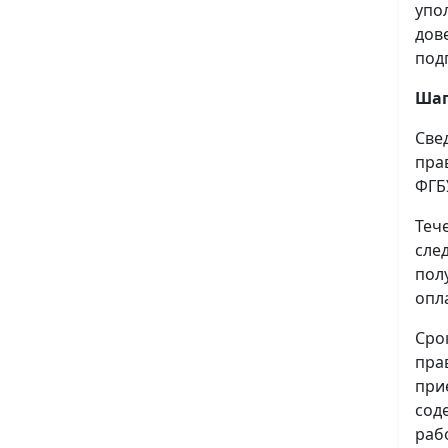
упо
дов
под
Шаг
Све
пра
ФГБ
Теч
сле
пол
опл
Сро
пра
при
сод
раб