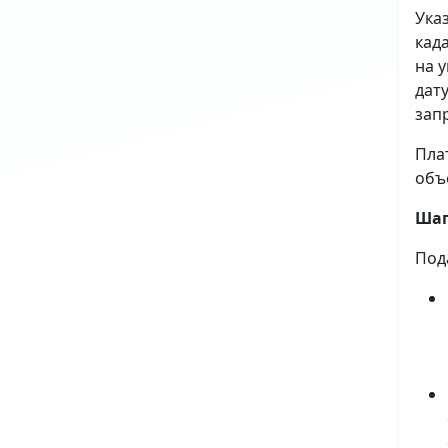
Ука
кад
на 
дат
зап
Пла
объ
Шаг
Под