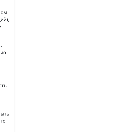
ном
ий),
м
ь
лью
сть
быть
ого