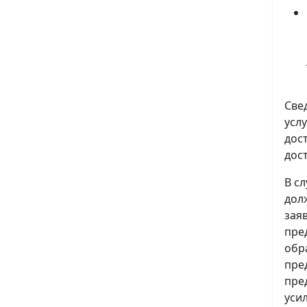
Све
усл
дос
дос
В с
дол
зая
пре
обр
пре
пре
уси