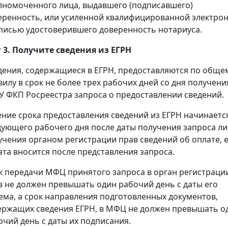
лномоченного лица, выдавшего (подписавшего)
еренность, или усиленной квалифицированной электро
писью удостоверившего доверенность нотариуса.
 3. Получите сведения из ЕГРН
дения, содержащиеся в ЕГРН, предоставляются по обще
вилу в срок не более трех рабочих дней со дня получени
У ФКП Росреестра запроса о предоставлении сведений.
ение срока предоставления сведений из ЕГРН начинаетс
дующего рабочего дня после даты получения запроса л
учения органом регистрации прав сведений об оплате, 
ата вносится после представления запроса.
к передачи МФЦ принятого запроса в орган регистраци
в не должен превышать один рабочий день с даты его
ема, а срок направления подготовленных документов,
ержащих сведения ЕГРН, в МФЦ не должен превышать о
очий день с даты их подписания.