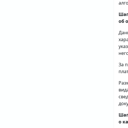
алг
Шаг
об 
Дан
хар
ука
него
За 
плат
Раз
вид
све
доку
Шаг
о к