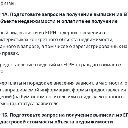
оритма.
 1А. Подготовьте запрос на получение
выписки
из Е
объекте недвижимости и оплатите ее получение
ный вид выписки из ЕГРН содержит сведения о
актеристиках конкретного объекта недвижимости,
занного в запросе, в том числе о зарегистрированных на
 правах.
предоставление сведений из ЕГРН с граждан взимается
а.
мер платы и порядок ее внесения зависит, в частности, о
а запрашиваемой информации, формы предоставления
дений (на бумажном носителе или в виде электронного
мента), статуса заявителя.
 1Б. Подготовьте запрос на получение
выписки
из Е
адастровой стоимости объекта недвижимости