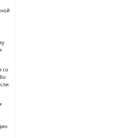
нной
му
я
я со
ибо
если
и
дин