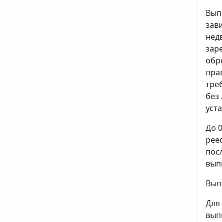
Вып
зав
нед
зар
обр
пра
тре
без
уст
До 
рее
пос
вып
Вып
Для
вып