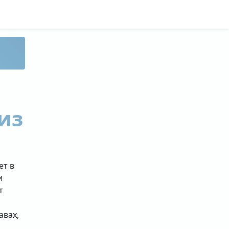
из
ет в
и
т
авах,