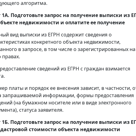
дующего алгоритма.
 1А. Подготовьте запрос на получение
выписки
из Е
объекте недвижимости и оплатите ее получение
ный вид выписки из ЕГРН содержит сведения о
актеристиках конкретного объекта недвижимости,
занного в запросе, в том числе о зарегистрированных на
 правах.
предоставление сведений из ЕГРН с граждан взимается
а.
мер платы и порядок ее внесения зависит, в частности, о
а запрашиваемой информации, формы предоставления
дений (на бумажном носителе или в виде электронного
мента), статуса заявителя.
 1Б. Подготовьте запрос на получение
выписки
из Е
адастровой стоимости объекта недвижимости