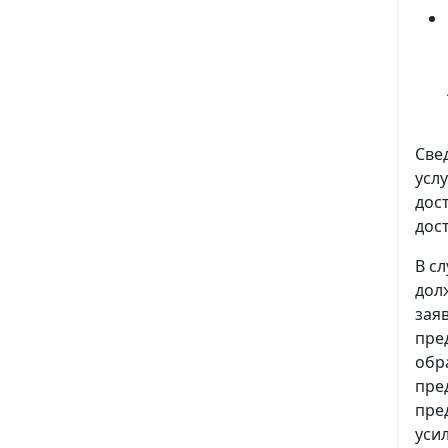
Све
усл
дос
дос
В с
дол
зая
пре
обр
пре
пре
уси