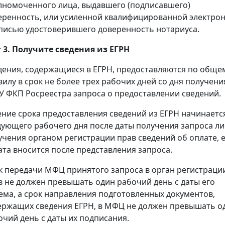
лномоченного лица, выдавшего (подписавшего)
еренность, или усиленной квалифицированной электро
писью удостоверившего доверенность нотариуса.
 3. Получите сведения из ЕГРН
дения, содержащиеся в ЕГРН, предоставляются по обще
вилу в срок не более трех рабочих дней со дня получени
У ФКП Росреестра запроса о предоставлении сведений.
ение срока предоставления сведений из ЕГРН начинаетс
дующего рабочего дня после даты получения запроса л
учения органом регистрации прав сведений об оплате, 
ата вносится после представления запроса.
к передачи МФЦ принятого запроса в орган регистраци
в не должен превышать один рабочий день с даты его
ема, а срок направления подготовленных документов,
ержащих сведения ЕГРН, в МФЦ не должен превышать о
очий день с даты их подписания.