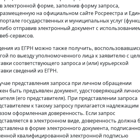
в электронной форме, заполнив форму запроса,
размещенную на официальном сайте Росреестра и Еди
портале государственных и муниципальных услуг (функц
либо отправив электронный документ с использование
веб-сервисов.
дения из ЕГРН можно также получить, воспользовавшис
угой по выезду уполномоченного лица к заявителю с це
тавки соответствующего запроса и (или) курьерской
тавки сведений из ЕГРН.
лучае представления запроса при личном обращении
жен быть предъявлен документ, удостоверяющий лично
вителя (его представителя). При представлении запроса
дставителем к такому запросу прилагается надлежащим
азом оформленная доверенность. Если запрос
дставляется в электронном виде, доверенность должна 
дставлена в форме электронного документа, подписанн
ленной квалифицированной электронной подписью