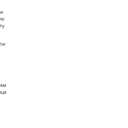
ию
ую
ту
сти
лем
вца