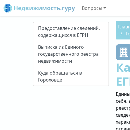
Недвижимость.гуру
Вопросы
Глав
Предоставление сведений,
Г
содержащихся в ЕГРН
Выписка из Единого
государственного реестра
недвижимости
Ка
Куда обращаться в
ЕГ
Гороховце
Едины
себя, 
реест
сведе
харак
огран