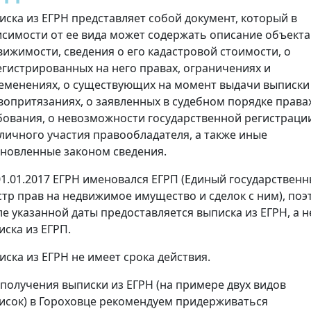
иска из ЕГРН представляет собой документ, который в
исимости от ее вида может содержать описание объекта
вижимости, сведения о его кадастровой стоимости, о
егистрированных на него правах, ограничениях и
еменениях, о существующих на момент выдачи выписки
вопритязаниях, о заявленных в судебном порядке права
бования, о невозможности государственной регистраци
 личного участия правообладателя, а также иные
ановленные законом сведения.
01.01.2017 ЕГРН именовался ЕГРП (Единый государствен
стр прав на недвижимое имущество и сделок с ним), поэ
ле указанной даты предоставляется выписка из ЕГРН, а н
иска из ЕГРП.
иска из ЕГРН не имеет срока действия.
 получения выписки из ЕГРН (на примере двух видов
исок) в Гороховце рекомендуем придерживаться