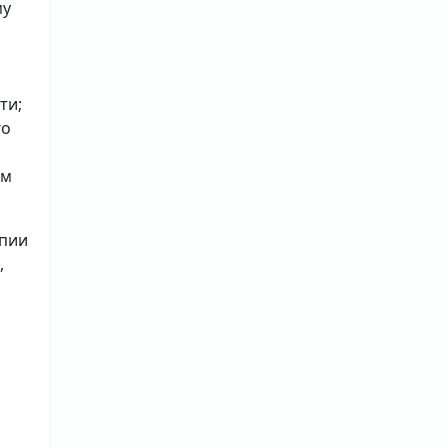
му
ти;
го
ым
опии
,