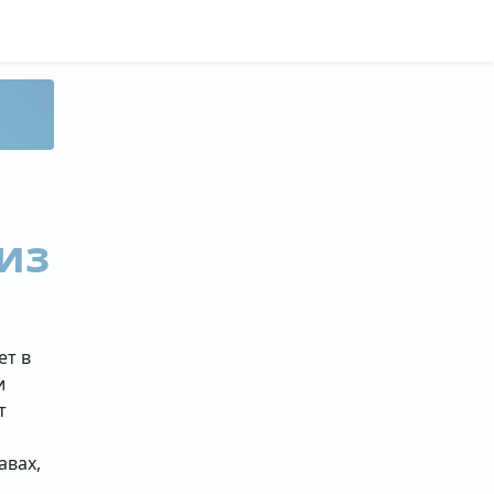
из
ет в
и
т
авах,