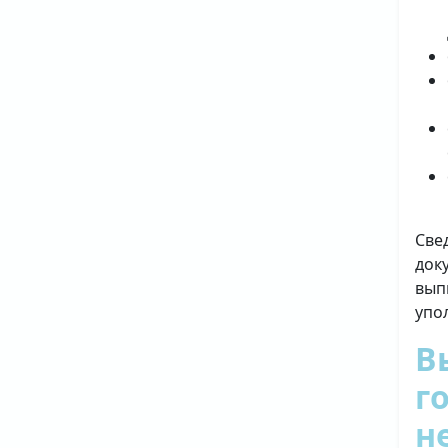
Све
док
вып
упо
В
г
н