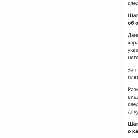
сле
Шаг
об 
Дан
хар
ука
него
За 
плат
Раз
вид
све
доку
Шаг
о к