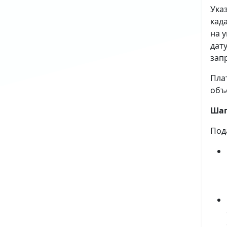
Ука
кад
на 
дат
зап
Пла
объ
Шаг
Под