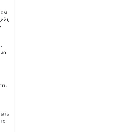
ном
ий),
м
ь
лью
сть
быть
ого