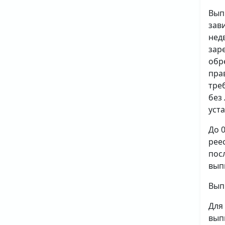
Вып
зав
нед
зар
обр
пра
тре
без
уст
До 
рее
пос
вып
Вып
Для
вып