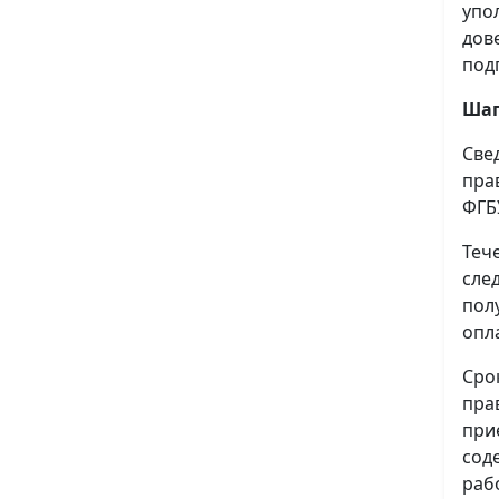
упо
дов
под
Шаг
Све
пра
ФГБ
Теч
сле
пол
опл
Сро
пра
при
сод
раб