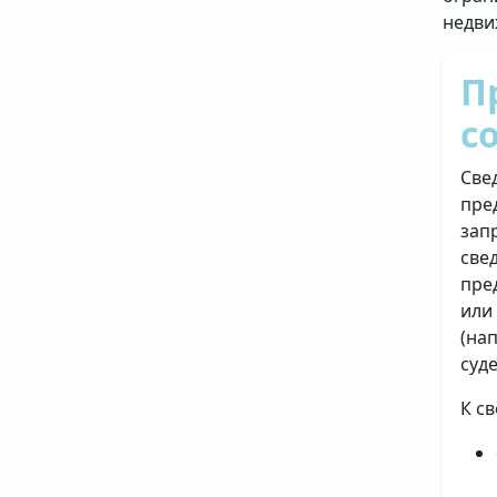
недви
П
с
Све
пре
зап
све
пре
или
(на
суд
К с