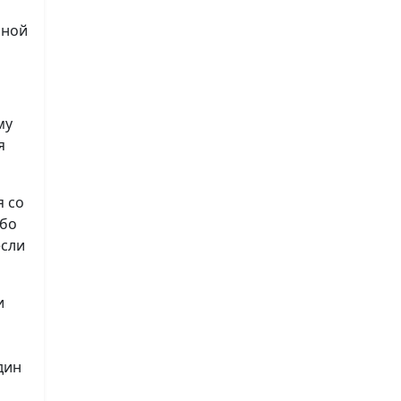
нной
му
я
я со
ибо
если
и
дин