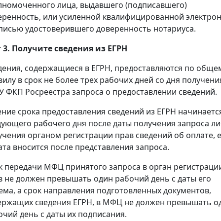
лномоченного лица, выдавшего (подписавшего)
еренность, или усиленной квалифицированной электро
писью удостоверившего доверенность нотариуса.
 3. Получите сведения из ЕГРН
дения, содержащиеся в ЕГРН, предоставляются по обще
вилу в срок не более трех рабочих дней со дня получени
У ФКП Росреестра запроса о предоставлении сведений.
ение срока предоставления сведений из ЕГРН начинаетс
дующего рабочего дня после даты получения запроса л
учения органом регистрации прав сведений об оплате, 
ата вносится после представления запроса.
к передачи МФЦ принятого запроса в орган регистраци
в не должен превышать один рабочий день с даты его
ема, а срок направления подготовленных документов,
ержащих сведения ЕГРН, в МФЦ не должен превышать о
очий день с даты их подписания.