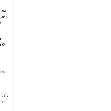
ном
ий),
м
ь
лью
сть
быть
ого