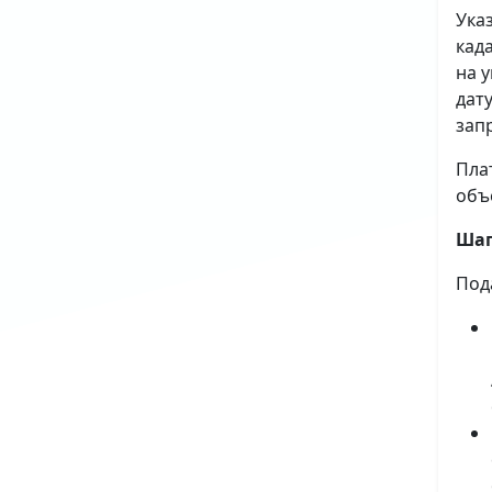
Ука
кад
на 
дат
зап
Пла
объ
Шаг
Под