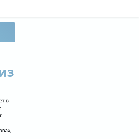
из
ет в
и
т
авах,