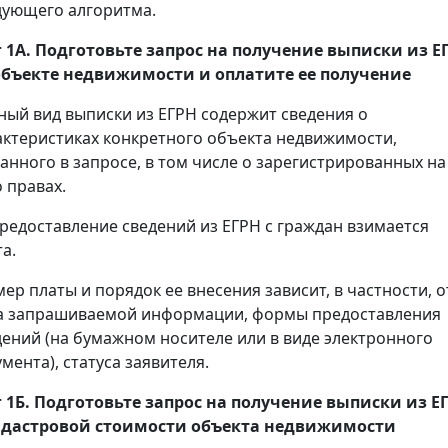
дующего алгоритма.
 1А. Подготовьте запрос на получение
выписки
из Е
объекте недвижимости и оплатите ее получение
ный вид выписки из ЕГРН содержит сведения о
актеристиках конкретного объекта недвижимости,
занного в запросе, в том числе о зарегистрированных на
 правах.
предоставление сведений из ЕГРН с граждан взимается
а.
мер платы и порядок ее внесения зависит, в частности, о
а запрашиваемой информации, формы предоставления
дений (на бумажном носителе или в виде электронного
мента), статуса заявителя.
 1Б. Подготовьте запрос на получение
выписки
из Е
адастровой стоимости объекта недвижимости