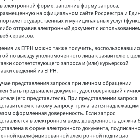
в электронной форме, заполнив форму запроса,
размещенную на официальном сайте Росреестра и Еди
портале государственных и муниципальных услуг (функц
либо отправив электронный документ с использование
веб-сервисов.
дения из ЕГРН можно также получить, воспользовавшис
угой по выезду уполномоченного лица к заявителю с це
тавки соответствующего запроса и (или) курьерской
тавки сведений из ЕГРН.
лучае представления запроса при личном обращении
жен быть предъявлен документ, удостоверяющий лично
вителя (его представителя). При представлении запроса
дставителем к такому запросу прилагается надлежащим
азом оформленная доверенность. Если запрос
дставляется в электронном виде, доверенность должна 
дставлена в форме электронного документа, подписанн
ленной квалифицированной электронной подписью