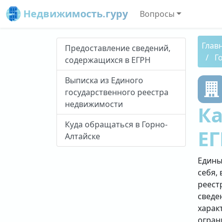
Недвижимость.гуру
Вопросы
Глав
Предоставление сведений,
Г
содержащихся в ЕГРН
Выписка из Единого
государственного реестра
недвижимости
Ка
Куда обращаться в Горно-
ЕГ
Алтайске
Едины
себя, 
реест
сведе
харак
огран