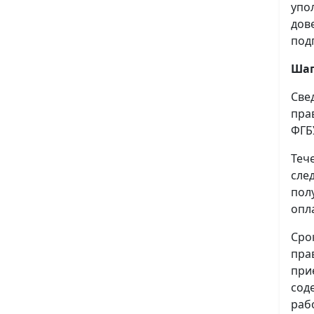
упо
дов
под
Шаг
Све
пра
ФГБ
Теч
сле
пол
опл
Сро
пра
при
сод
раб