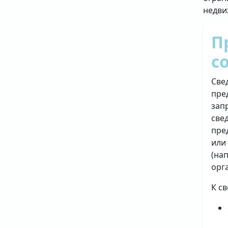
недви
П
с
Све
пре
зап
све
пре
или
(на
орг
К с