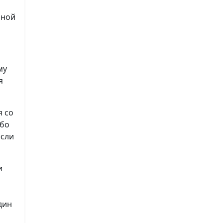
нной
му
я
я со
ибо
если
и
дин