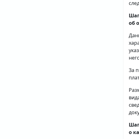
сле
Шаг
об 
Дан
хар
ука
него
За 
плат
Раз
вид
све
доку
Шаг
о к