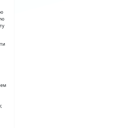
ию
ую
ту
сти
лем
;