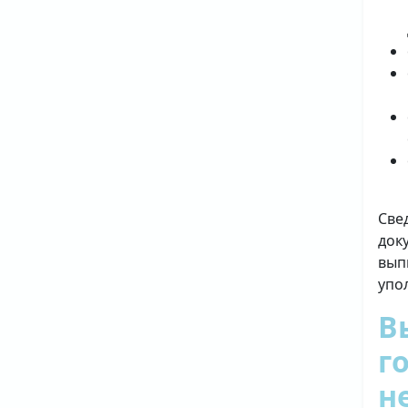
Све
док
вып
упо
В
г
н