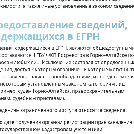
жимости, а также иные установленные законом сведени
редоставление сведений,
одержащихся в ЕГРН
дения, содержащиеся в ЕГРН, являются общедоступными
доставляются ФГБУ ФКП Росреестра в Горно-Алтайске по
росам любых лиц. Исключение составляют определенны
дения, доступ к которым ограничен и которые могут быт
доставлены только правообладателям, их представител
 некоторым установленным законом категориям лиц
пример, судам Горно-Алтайска, правоохранительным
анам, судебным приставам).
ведениям ограниченного доступа относятся сведения:
о дате получения органом регистрации прав заявления 
государственном кадастровом учете и (или)