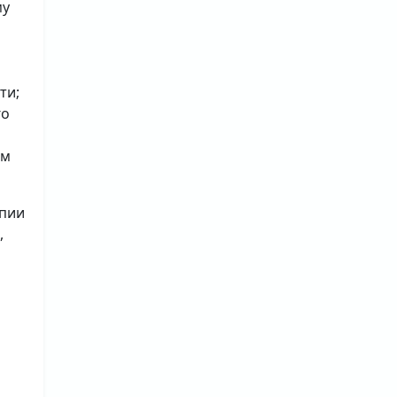
му
ти;
го
ым
опии
,