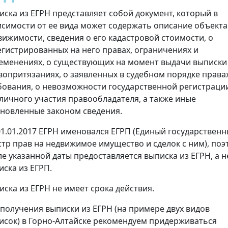
иска из ЕГРН представляет собой документ, который в
исимости от ее вида может содержать описание объекта
вижимости, сведения о его кадастровой стоимости, о
егистрированных на него правах, ограничениях и
еменениях, о существующих на момент выдачи выписки
вопритязаниях, о заявленных в судебном порядке права
бования, о невозможности государственной регистраци
 личного участия правообладателя, а также иные
ановленные законом сведения.
01.01.2017 ЕГРН именовался ЕГРП (Единый государствен
стр прав на недвижимое имущество и сделок с ним), поэ
ле указанной даты предоставляется выписка из ЕГРН, а н
иска из ЕГРП.
иска из ЕГРН не имеет срока действия.
 получения выписки из ЕГРН (на примере двух видов
исок) в Горно-Алтайске рекомендуем придерживаться