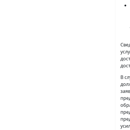
Све
усл
дос
дос
В с
дол
зая
пре
обр
пре
пре
уси