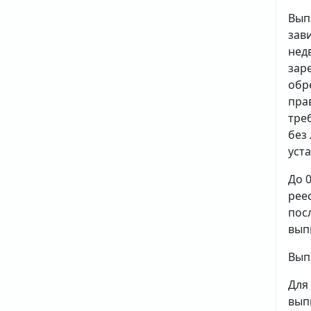
Вып
зав
нед
зар
обр
пра
тре
без
уст
До 
рее
пос
вып
Вып
Для
вып