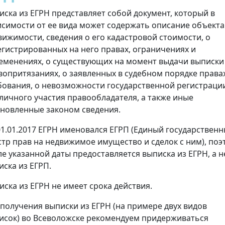
иска из ЕГРН представляет собой документ, который в
исимости от ее вида может содержать описание объекта
вижимости, сведения о его кадастровой стоимости, о
егистрированных на него правах, ограничениях и
еменениях, о существующих на момент выдачи выписки
вопритязаниях, о заявленных в судебном порядке права
бования, о невозможности государственной регистраци
 личного участия правообладателя, а также иные
ановленные законом сведения.
01.01.2017 ЕГРН именовался ЕГРП (Единый государствен
стр прав на недвижимое имущество и сделок с ним), поэ
ле указанной даты предоставляется выписка из ЕГРН, а н
иска из ЕГРП.
иска из ЕГРН не имеет срока действия.
 получения выписки из ЕГРН (на примере двух видов
исок) во Всеволожске рекомендуем придерживаться