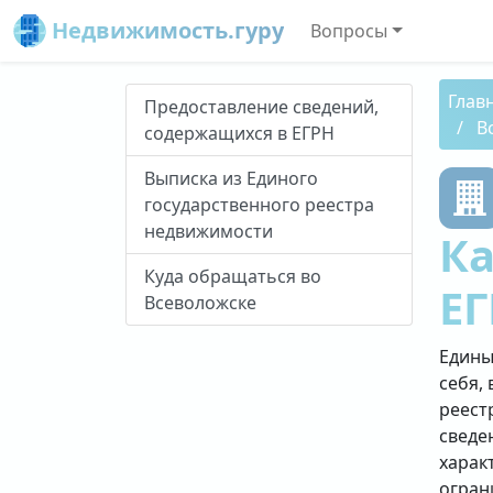
Недвижимость.гуру
Вопросы
Глав
Предоставление сведений,
В
содержащихся в ЕГРН
Выписка из Единого
государственного реестра
недвижимости
Ка
Куда обращаться во
ЕГ
Всеволожске
Едины
себя, 
реест
сведе
харак
огран