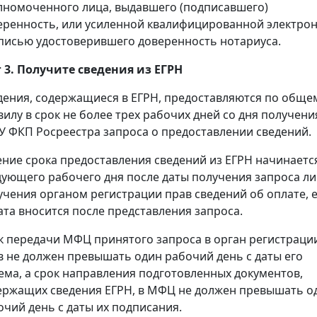
лномоченного лица, выдавшего (подписавшего)
еренность, или усиленной квалифицированной электро
писью удостоверившего доверенность нотариуса.
 3. Получите сведения из ЕГРН
дения, содержащиеся в ЕГРН, предоставляются по обще
вилу в срок не более трех рабочих дней со дня получени
У ФКП Росреестра запроса о предоставлении сведений.
ение срока предоставления сведений из ЕГРН начинаетс
дующего рабочего дня после даты получения запроса л
учения органом регистрации прав сведений об оплате, 
ата вносится после представления запроса.
к передачи МФЦ принятого запроса в орган регистраци
в не должен превышать один рабочий день с даты его
ема, а срок направления подготовленных документов,
ержащих сведения ЕГРН, в МФЦ не должен превышать о
очий день с даты их подписания.