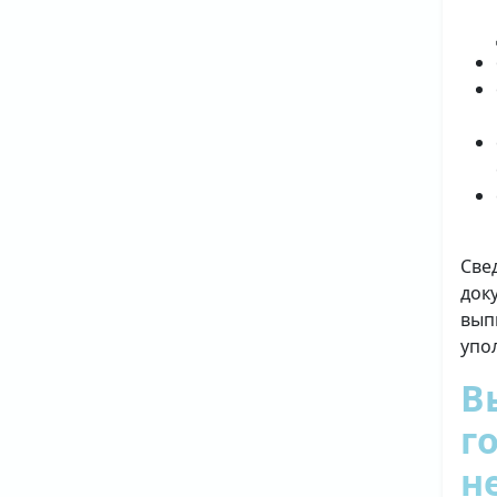
Све
док
вып
упо
В
г
н