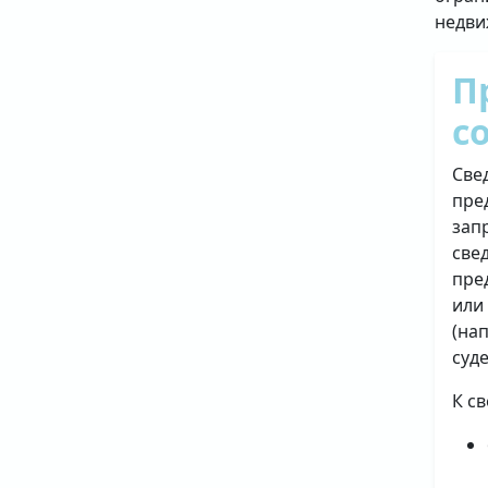
недви
П
с
Све
пре
зап
све
пре
или
(на
суд
К с