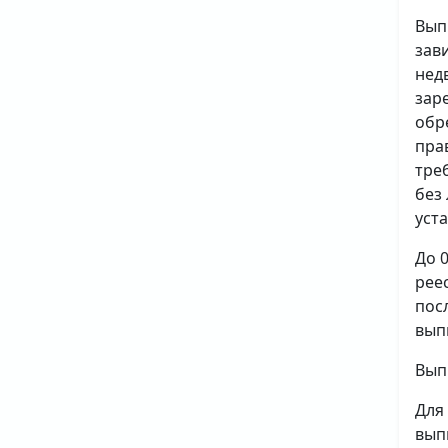
Вып
зав
нед
зар
обр
пра
тре
без
уст
До 
рее
пос
вып
Вып
Для
вып