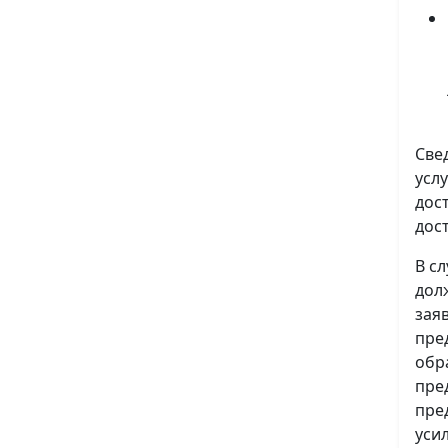
Све
усл
дос
дос
В с
дол
зая
пре
обр
пре
пре
уси