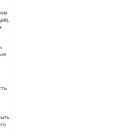
ном
ий),
м
ь
лью
сть
быть
ого