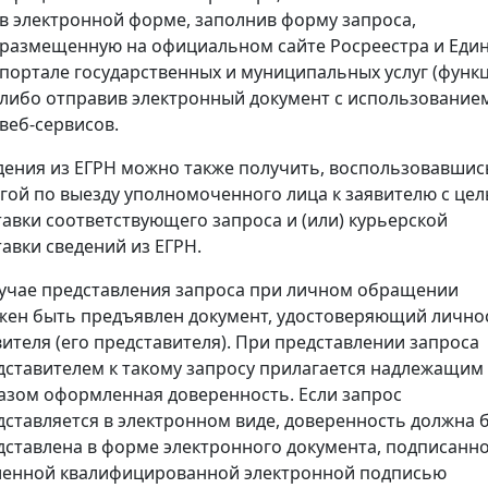
в электронной форме, заполнив форму запроса,
размещенную на официальном сайте Росреестра и Еди
портале государственных и муниципальных услуг (функц
либо отправив электронный документ с использование
веб-сервисов.
дения из ЕГРН можно также получить, воспользовавшис
угой по выезду уполномоченного лица к заявителю с це
тавки соответствующего запроса и (или) курьерской
тавки сведений из ЕГРН.
лучае представления запроса при личном обращении
жен быть предъявлен документ, удостоверяющий лично
вителя (его представителя). При представлении запроса
дставителем к такому запросу прилагается надлежащим
азом оформленная доверенность. Если запрос
дставляется в электронном виде, доверенность должна 
дставлена в форме электронного документа, подписанн
ленной квалифицированной электронной подписью