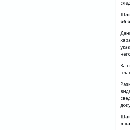
сле
Шаг
об 
Дан
хар
ука
него
За 
плат
Раз
вид
све
доку
Шаг
о к