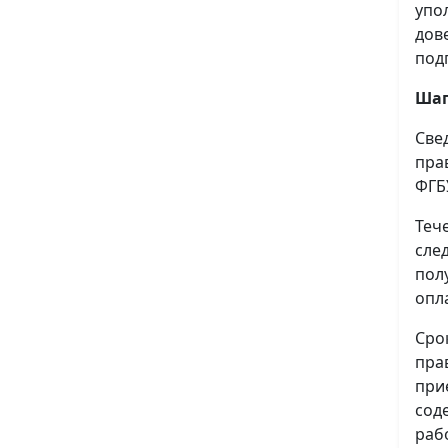
упо
дов
под
Шаг
Све
пра
ФГБ
Теч
сле
пол
опл
Сро
пра
при
сод
раб