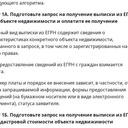
дующего алгоритма.
 1А. Подготовьте запрос на получение
выписки
из Е
объекте недвижимости и оплатите ее получение
ный вид выписки из ЕГРН содержит сведения о
актеристиках конкретного объекта недвижимости,
занного в запросе, в том числе о зарегистрированных на
 правах.
предоставление сведений из ЕГРН с граждан взимается
а.
мер платы и порядок ее внесения зависит, в частности, о
а запрашиваемой информации, формы предоставления
дений (на бумажном носителе или в виде электронного
мента), статуса заявителя.
 1Б. Подготовьте запрос на получение
выписки
из Е
адастровой стоимости объекта недвижимости