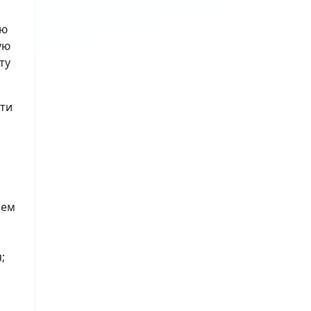
ию
ую
ту
сти
лем
я
;