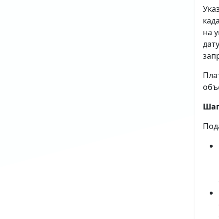
Ука
кад
на 
дат
зап
Пла
объ
Шаг
Под