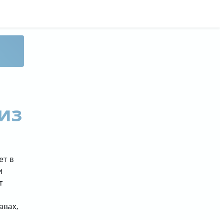
из
ет в
и
т
авах,