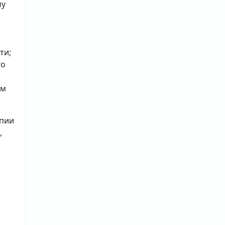
му
ти;
го
ым
опии
,