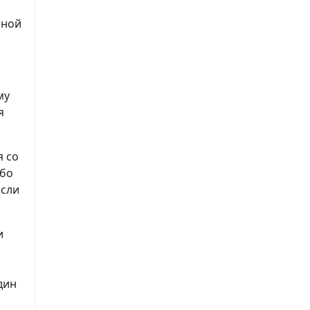
нной
му
я
я со
ибо
если
и
дин