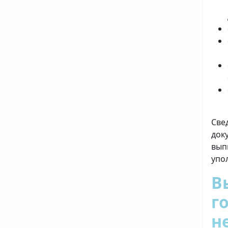
Све
док
вып
упо
В
г
н