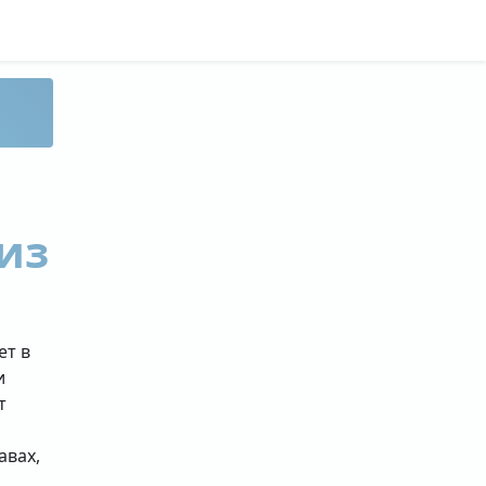
из
ет в
и
т
авах,