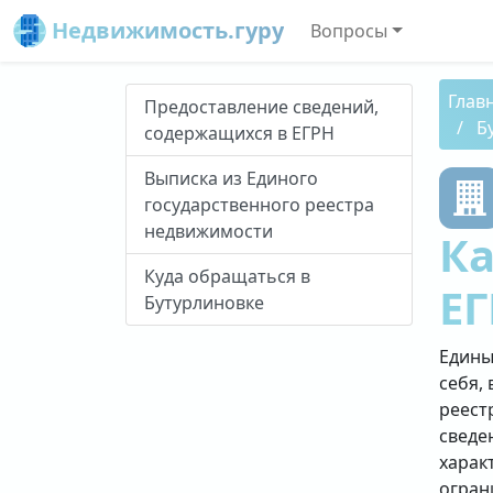
Недвижимость.гуру
Вопросы
Глав
Предоставление сведений,
Б
содержащихся в ЕГРН
Выписка из Единого
государственного реестра
недвижимости
Ка
Куда обращаться в
ЕГ
Бутурлиновке
Едины
себя, 
реест
сведе
харак
огран