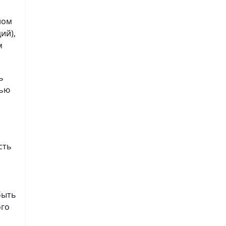
ном
ий),
м
ь
лью
сть
быть
ого