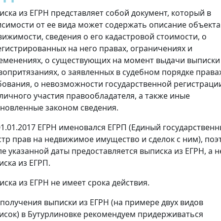
иска из ЕГРН представляет собой документ, который в
исимости от ее вида может содержать описание объекта
вижимости, сведения о его кадастровой стоимости, о
егистрированных на него правах, ограничениях и
еменениях, о существующих на момент выдачи выписки
вопритязаниях, о заявленных в судебном порядке права
бования, о невозможности государственной регистраци
 личного участия правообладателя, а также иные
ановленные законом сведения.
01.01.2017 ЕГРН именовался ЕГРП (Единый государствен
стр прав на недвижимое имущество и сделок с ним), поэ
ле указанной даты предоставляется выписка из ЕГРН, а н
иска из ЕГРП.
иска из ЕГРН не имеет срока действия.
 получения выписки из ЕГРН (на примере двух видов
исок) в Бутурлиновке рекомендуем придерживаться