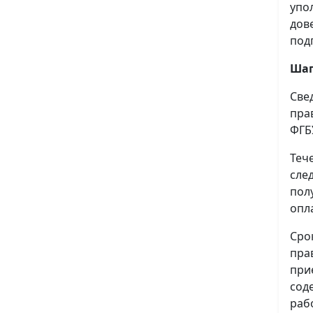
упо
дов
под
Шаг
Све
пра
ФГБ
Теч
сле
пол
опл
Сро
пра
при
сод
раб