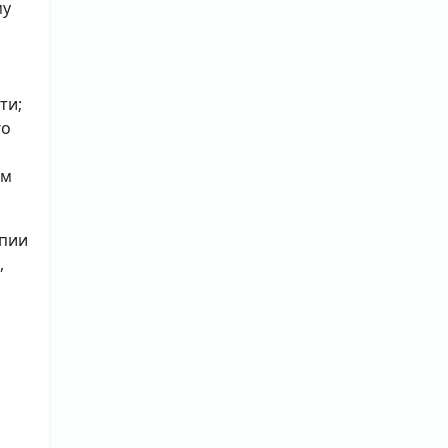
му
ти;
го
ым
опии
,