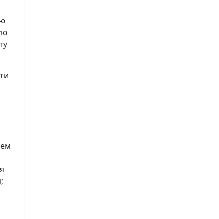
ию
ую
ту
сти
лем
ия
;