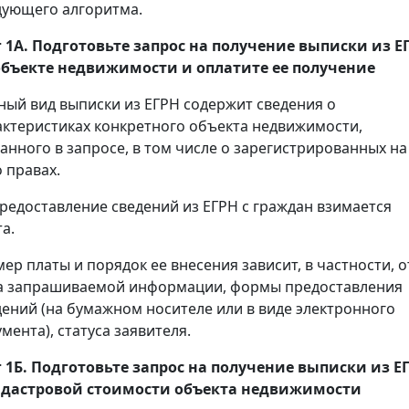
дующего алгоритма.
 1А. Подготовьте запрос на получение
выписки
из Е
объекте недвижимости и оплатите ее получение
ный вид выписки из ЕГРН содержит сведения о
актеристиках конкретного объекта недвижимости,
занного в запросе, в том числе о зарегистрированных на
 правах.
предоставление сведений из ЕГРН с граждан взимается
а.
мер платы и порядок ее внесения зависит, в частности, о
а запрашиваемой информации, формы предоставления
дений (на бумажном носителе или в виде электронного
мента), статуса заявителя.
 1Б. Подготовьте запрос на получение
выписки
из Е
адастровой стоимости объекта недвижимости