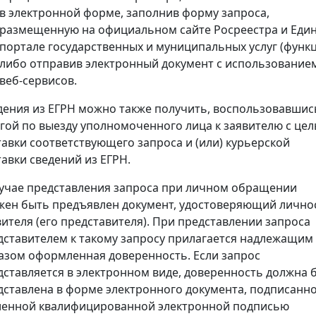
в электронной форме, заполнив форму запроса,
размещенную на официальном сайте Росреестра и Еди
портале государственных и муниципальных услуг (функц
либо отправив электронный документ с использование
веб-сервисов.
дения из ЕГРН можно также получить, воспользовавшис
угой по выезду уполномоченного лица к заявителю с це
тавки соответствующего запроса и (или) курьерской
тавки сведений из ЕГРН.
лучае представления запроса при личном обращении
жен быть предъявлен документ, удостоверяющий лично
вителя (его представителя). При представлении запроса
дставителем к такому запросу прилагается надлежащим
азом оформленная доверенность. Если запрос
дставляется в электронном виде, доверенность должна 
дставлена в форме электронного документа, подписанн
ленной квалифицированной электронной подписью