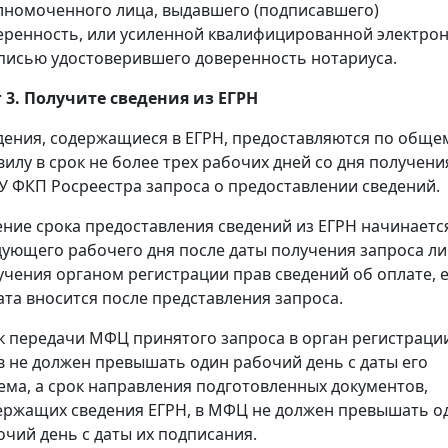
лномоченного лица, выдавшего (подписавшего)
еренность, или усиленной квалифицированной электро
писью удостоверившего доверенность нотариуса.
 3. Получите сведения из ЕГРН
дения, содержащиеся в ЕГРН, предоставляются по обще
вилу в срок не более трех рабочих дней со дня получени
У ФКП Росреестра запроса о предоставлении сведений.
ение срока предоставления сведений из ЕГРН начинаетс
дующего рабочего дня после даты получения запроса л
учения органом регистрации прав сведений об оплате, 
ата вносится после представления запроса.
к передачи МФЦ принятого запроса в орган регистраци
в не должен превышать один рабочий день с даты его
ема, а срок направления подготовленных документов,
ержащих сведения ЕГРН, в МФЦ не должен превышать о
очий день с даты их подписания.