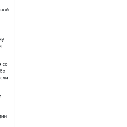
нной
му
я
я со
ибо
если
и
дин