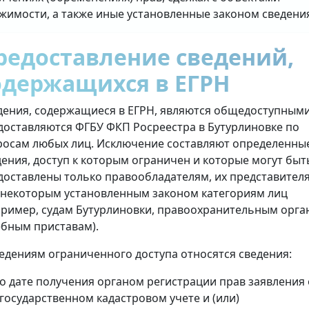
жимости, а также иные установленные законом сведени
редоставление сведений,
одержащихся в ЕГРН
дения, содержащиеся в ЕГРН, являются общедоступными
доставляются ФГБУ ФКП Росреестра в Бутурлиновке по
росам любых лиц. Исключение составляют определенны
дения, доступ к которым ограничен и которые могут быт
доставлены только правообладателям, их представител
 некоторым установленным законом категориям лиц
пример, судам Бутурлиновки, правоохранительным орга
ебным приставам).
ведениям ограниченного доступа относятся сведения:
о дате получения органом регистрации прав заявления 
государственном кадастровом учете и (или)