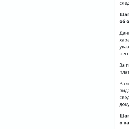
сле
Шаг
об 
Дан
хар
ука
него
За 
плат
Раз
вид
све
доку
Шаг
о к