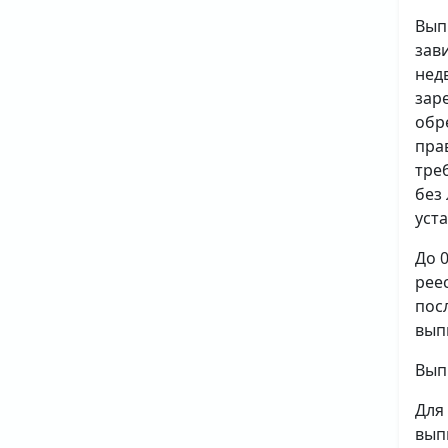
Вып
зав
нед
зар
обр
пра
тре
без
уст
До 
рее
пос
вып
Вып
Для
вып