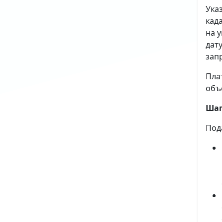
Ука
кад
на 
дат
зап
Пла
объ
Шаг
Под