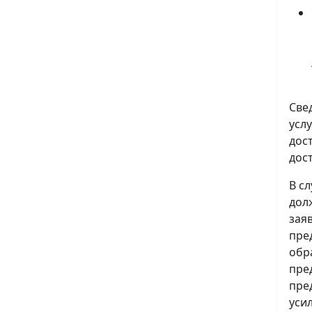
Све
усл
дос
дос
В с
дол
зая
пре
обр
пре
пре
уси