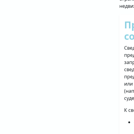
недви
П
с
Све
пре
зап
све
пре
или
(на
суд
К с