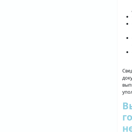
Све
док
вып
упо
В
г
н