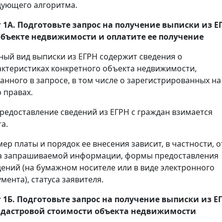
дующего алгоритма.
 1А. Подготовьте запрос на получение
выписки
из Е
объекте недвижимости и оплатите ее получение
ный вид выписки из ЕГРН содержит сведения о
актеристиках конкретного объекта недвижимости,
занного в запросе, в том числе о зарегистрированных на
 правах.
предоставление сведений из ЕГРН с граждан взимается
а.
мер платы и порядок ее внесения зависит, в частности, о
а запрашиваемой информации, формы предоставления
дений (на бумажном носителе или в виде электронного
мента), статуса заявителя.
 1Б. Подготовьте запрос на получение
выписки
из Е
адастровой стоимости объекта недвижимости