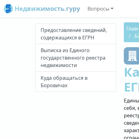
Недвижимость.гуру
Вопросы
Глав
Предоставление сведений,
Б
содержащихся в ЕГРН
Выписка из Единого
государственного реестра
недвижимости
Ка
Куда обращаться в
ЕГ
Боровичах
Едины
себя, 
реест
сведе
харак
огран