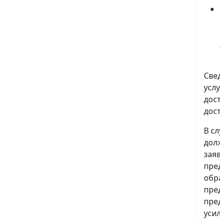
Све
усл
дос
дос
В с
дол
зая
пре
обр
пре
пре
уси