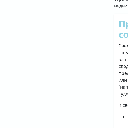
недви
П
с
Све
пре
зап
све
пре
или
(на
суд
К с