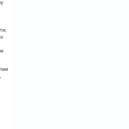
му
ти;
го
ым
опии
,