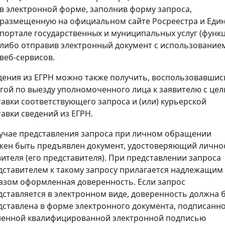
в электронной форме, заполнив форму запроса,
размещенную на официальном сайте Росреестра и Еди
портале государственных и муниципальных услуг (функц
либо отправив электронный документ с использование
веб-сервисов.
дения из ЕГРН можно также получить, воспользовавшис
угой по выезду уполномоченного лица к заявителю с це
тавки соответствующего запроса и (или) курьерской
тавки сведений из ЕГРН.
лучае представления запроса при личном обращении
жен быть предъявлен документ, удостоверяющий лично
вителя (его представителя). При представлении запроса
дставителем к такому запросу прилагается надлежащим
азом оформленная доверенность. Если запрос
дставляется в электронном виде, доверенность должна 
дставлена в форме электронного документа, подписанн
ленной квалифицированной электронной подписью