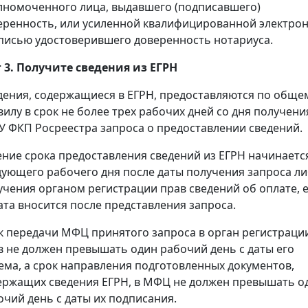
лномоченного лица, выдавшего (подписавшего)
еренность, или усиленной квалифицированной электро
писью удостоверившего доверенность нотариуса.
 3. Получите сведения из ЕГРН
дения, содержащиеся в ЕГРН, предоставляются по обще
вилу в срок не более трех рабочих дней со дня получени
У ФКП Росреестра запроса о предоставлении сведений.
ение срока предоставления сведений из ЕГРН начинаетс
дующего рабочего дня после даты получения запроса л
учения органом регистрации прав сведений об оплате, 
ата вносится после представления запроса.
к передачи МФЦ принятого запроса в орган регистраци
в не должен превышать один рабочий день с даты его
ема, а срок направления подготовленных документов,
ержащих сведения ЕГРН, в МФЦ не должен превышать о
очий день с даты их подписания.