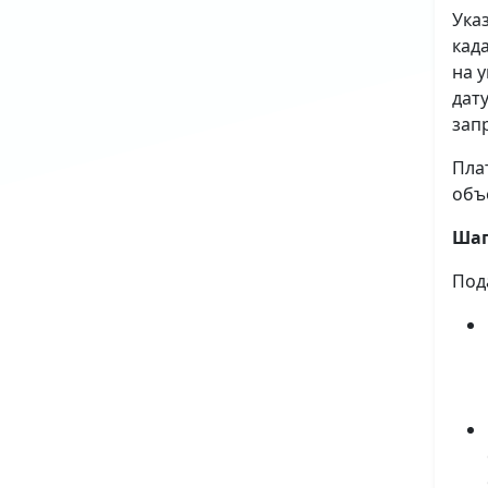
Ука
кад
на 
дат
зап
Пла
объ
Шаг
Под