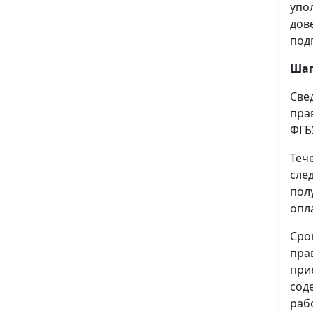
упо
дов
под
Шаг
Све
пра
ФГБ
Теч
сле
пол
опл
Сро
пра
при
сод
раб