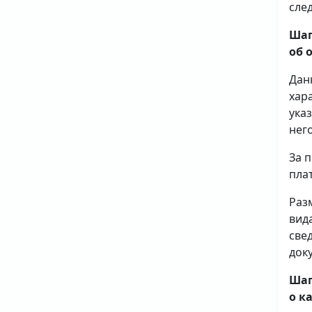
сле
Шаг
об 
Дан
хар
ука
него
За 
плат
Раз
вид
све
доку
Шаг
о к