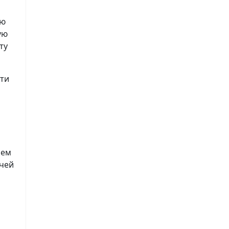
ию
ую
ту
сти
лем
чей