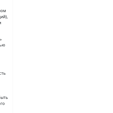
ном
ий),
м
ь
лью
сть
быть
ого