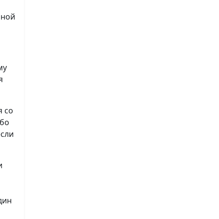
нной
му
я
я со
ибо
если
и
дин