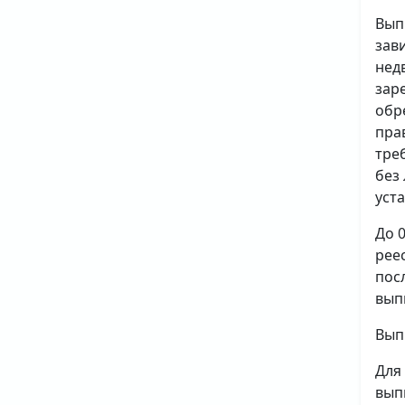
Вып
зав
нед
зар
обр
пра
тре
без
уст
До 
рее
пос
вып
Вып
Для
вып