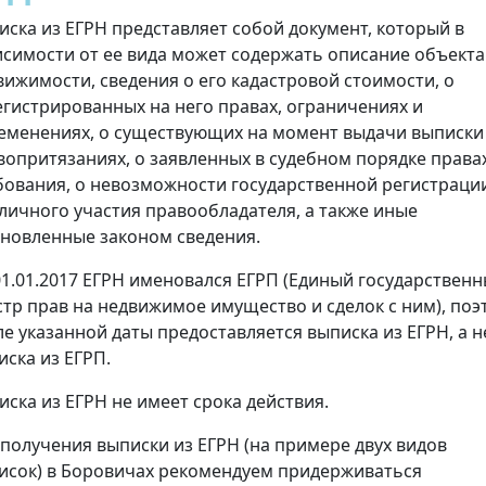
иска из ЕГРН представляет собой документ, который в
исимости от ее вида может содержать описание объекта
вижимости, сведения о его кадастровой стоимости, о
егистрированных на него правах, ограничениях и
еменениях, о существующих на момент выдачи выписки
вопритязаниях, о заявленных в судебном порядке права
бования, о невозможности государственной регистраци
 личного участия правообладателя, а также иные
ановленные законом сведения.
01.01.2017 ЕГРН именовался ЕГРП (Единый государствен
стр прав на недвижимое имущество и сделок с ним), поэ
ле указанной даты предоставляется выписка из ЕГРН, а н
иска из ЕГРП.
иска из ЕГРН не имеет срока действия.
 получения выписки из ЕГРН (на примере двух видов
исок) в Боровичах рекомендуем придерживаться