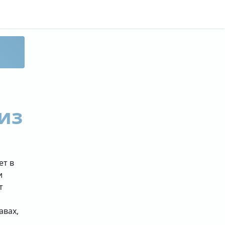
из
ет в
и
т
авах,