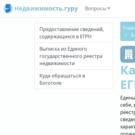
Недвижимость.гуру
Вопросы
Глав
Предоставление сведений,
Б
содержащихся в ЕГРН
Выписка из Единого
государственного реестра
недвижимости
Ка
Куда обращаться в
ЕГ
Боготоле
Едины
себя, 
реест
сведе
харак
огран