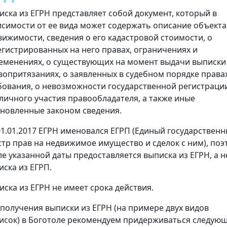
иска из ЕГРН представляет собой документ, который в
исимости от ее вида может содержать описание объекта
вижимости, сведения о его кадастровой стоимости, о
егистрированных на него правах, ограничениях и
еменениях, о существующих на момент выдачи выписки
вопритязаниях, о заявленных в судебном порядке права
бования, о невозможности государственной регистраци
 личного участия правообладателя, а также иные
ановленные законом сведения.
01.01.2017 ЕГРН именовался ЕГРП (Единый государствен
стр прав на недвижимое имущество и сделок с ним), поэ
ле указанной даты предоставляется выписка из ЕГРН, а н
иска из ЕГРП.
иска из ЕГРН не имеет срока действия.
 получения выписки из ЕГРН (на примере двух видов
исок) в Боготоле рекомендуем придерживаться следую