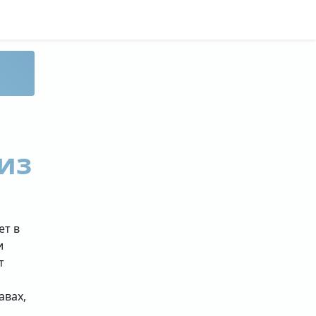
из
ет в
и
т
авах,