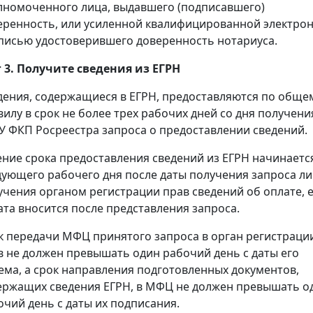
лномоченного лица, выдавшего (подписавшего)
еренность, или усиленной квалифицированной электро
писью удостоверившего доверенность нотариуса.
 3. Получите сведения из ЕГРН
дения, содержащиеся в ЕГРН, предоставляются по обще
вилу в срок не более трех рабочих дней со дня получени
У ФКП Росреестра запроса о предоставлении сведений.
ение срока предоставления сведений из ЕГРН начинаетс
дующего рабочего дня после даты получения запроса л
учения органом регистрации прав сведений об оплате, 
ата вносится после представления запроса.
к передачи МФЦ принятого запроса в орган регистраци
в не должен превышать один рабочий день с даты его
ема, а срок направления подготовленных документов,
ержащих сведения ЕГРН, в МФЦ не должен превышать о
очий день с даты их подписания.