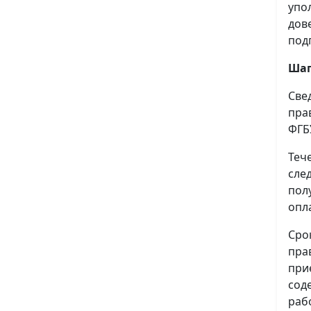
упо
дов
под
Шаг
Све
пра
ФГБ
Теч
сле
пол
опл
Сро
пра
при
сод
раб