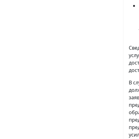
Све
усл
дос
дос
В с
дол
зая
пре
обр
пре
пре
уси