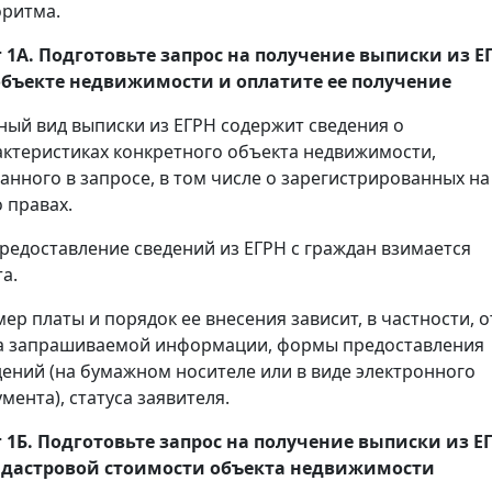
оритма.
 1А. Подготовьте запрос на получение
выписки
из Е
объекте недвижимости и оплатите ее получение
ный вид выписки из ЕГРН содержит сведения о
актеристиках конкретного объекта недвижимости,
занного в запросе, в том числе о зарегистрированных на
 правах.
предоставление сведений из ЕГРН с граждан взимается
а.
мер платы и порядок ее внесения зависит, в частности, о
а запрашиваемой информации, формы предоставления
дений (на бумажном носителе или в виде электронного
мента), статуса заявителя.
 1Б. Подготовьте запрос на получение
выписки
из Е
адастровой стоимости объекта недвижимости