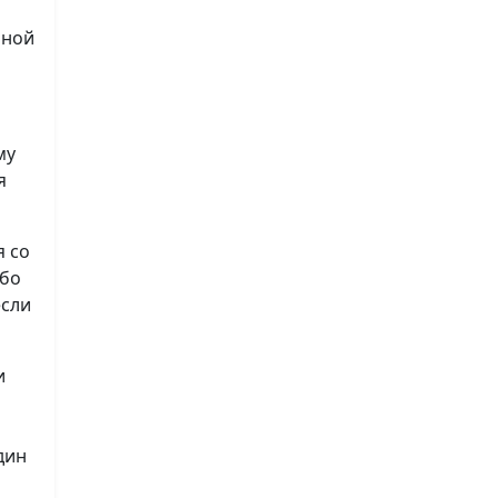
нной
му
я
я со
ибо
если
и
дин