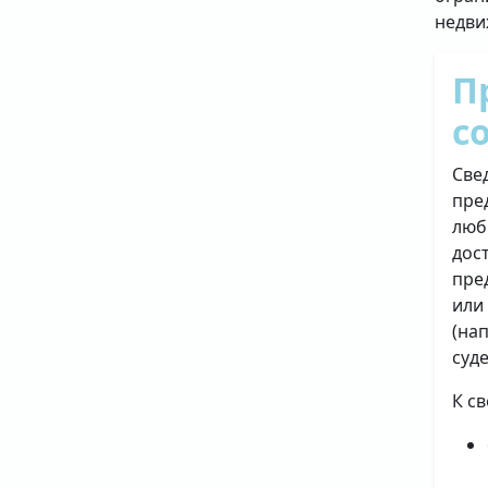
недви
П
с
Све
пре
люб
дос
пре
или
(на
суд
К с