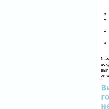
Све
док
вып
упо
В
г
н