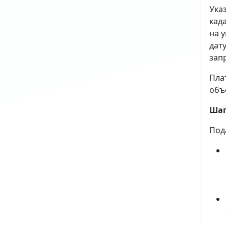
Ука
кад
на 
дат
зап
Пла
объ
Шаг
Под