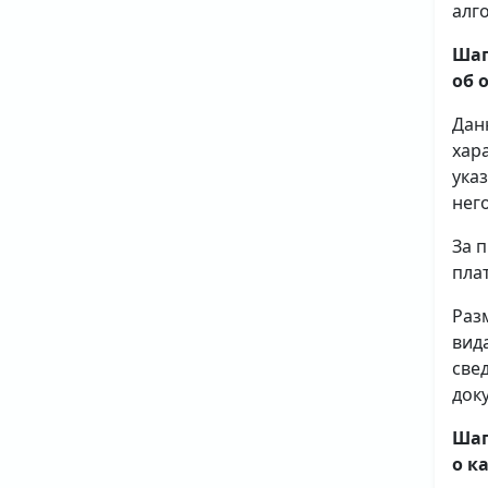
алг
Шаг
об 
Дан
хар
ука
него
За 
плат
Раз
вид
све
доку
Шаг
о к