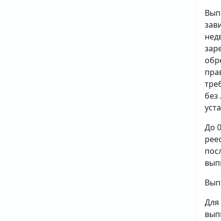
Вып
зав
нед
зар
обр
пра
тре
без
уст
До 
рее
пос
вып
Вып
Для
вып