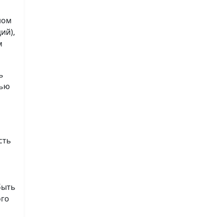
ном
ий),
м
ь
лью
сть
быть
ого