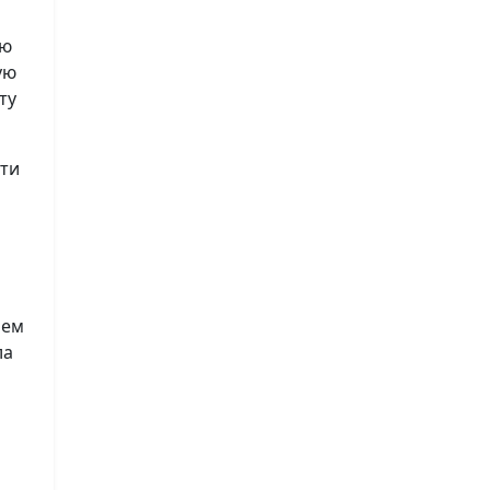
ию
ую
ту
сти
лем
ла