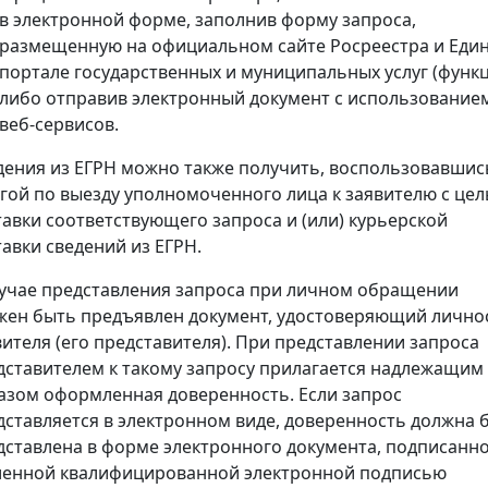
в электронной форме, заполнив форму запроса,
размещенную на официальном сайте Росреестра и Еди
портале государственных и муниципальных услуг (функц
либо отправив электронный документ с использование
веб-сервисов.
дения из ЕГРН можно также получить, воспользовавшис
угой по выезду уполномоченного лица к заявителю с це
тавки соответствующего запроса и (или) курьерской
тавки сведений из ЕГРН.
лучае представления запроса при личном обращении
жен быть предъявлен документ, удостоверяющий лично
вителя (его представителя). При представлении запроса
дставителем к такому запросу прилагается надлежащим
азом оформленная доверенность. Если запрос
дставляется в электронном виде, доверенность должна 
дставлена в форме электронного документа, подписанн
ленной квалифицированной электронной подписью