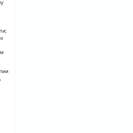
му
ти;
го
ым
опии
,