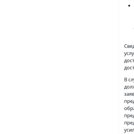
Све
усл
дос
дос
В с
дол
зая
пре
обр
пре
пре
уси