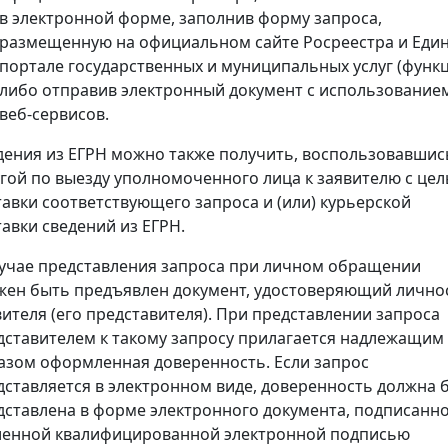
в электронной форме, заполнив форму запроса,
размещенную на официальном сайте Росреестра и Еди
портале государственных и муниципальных услуг (функц
либо отправив электронный документ с использование
веб-сервисов.
дения из ЕГРН можно также получить, воспользовавшис
угой по выезду уполномоченного лица к заявителю с це
тавки соответствующего запроса и (или) курьерской
тавки сведений из ЕГРН.
лучае представления запроса при личном обращении
жен быть предъявлен документ, удостоверяющий лично
вителя (его представителя). При представлении запроса
дставителем к такому запросу прилагается надлежащим
азом оформленная доверенность. Если запрос
дставляется в электронном виде, доверенность должна 
дставлена в форме электронного документа, подписанн
ленной квалифицированной электронной подписью