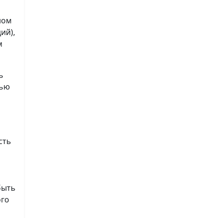
ном
ий),
м
ь
лью
сть
быть
ого