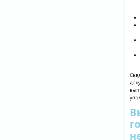
Све
док
вып
упо
В
г
н