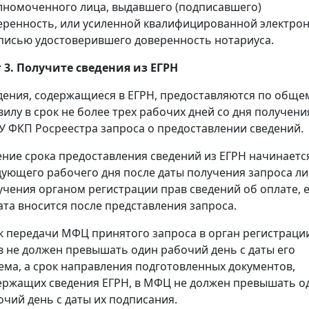
лномоченного лица, выдавшего (подписавшего)
еренность, или усиленной квалифицированной электро
писью удостоверившего доверенность нотариуса.
 3. Получите сведения из ЕГРН
дения, содержащиеся в ЕГРН, предоставляются по обще
вилу в срок не более трех рабочих дней со дня получени
У ФКП Росреестра запроса о предоставлении сведений.
ение срока предоставления сведений из ЕГРН начинаетс
дующего рабочего дня после даты получения запроса л
учения органом регистрации прав сведений об оплате, 
ата вносится после представления запроса.
к передачи МФЦ принятого запроса в орган регистраци
в не должен превышать один рабочий день с даты его
ема, а срок направления подготовленных документов,
ержащих сведения ЕГРН, в МФЦ не должен превышать о
очий день с даты их подписания.