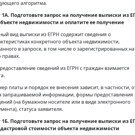
дующего алгоритма.
 1А. Подготовьте запрос на получение
выписки
из Е
объекте недвижимости и оплатите ее получение
ный вид выписки из ЕГРН содержит сведения о
актеристиках конкретного объекта недвижимости,
занного в запросе, в том числе о зарегистрированных на
 правах.
предоставление сведений из ЕГРН с граждан взимается
а.
мер платы и порядок ее внесения зависит, в частности, о
а запрашиваемой информации, формы предоставления
дений (на бумажном носителе или в виде электронного
мента), статуса заявителя.
 1Б. Подготовьте запрос на получение
выписки
из Е
адастровой стоимости объекта недвижимости