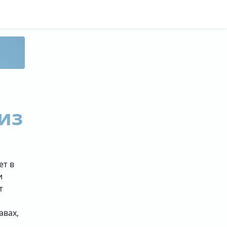
из
ет в
и
т
авах,