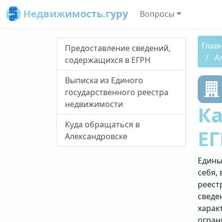
Недвижимость.гуру
Вопросы
Глав
Предоставление сведений,
А
содержащихся в ЕГРН
Выписка из Единого
государственного реестра
недвижимости
Ка
Куда обращаться в
ЕГ
Александровске
Едины
себя, 
реест
сведе
харак
огран