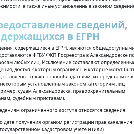
жимости, а также иные установленные законом сведени
редоставление сведений,
одержащихся в ЕГРН
дения, содержащиеся в ЕГРН, являются общедоступными
доставляются ФГБУ ФКП Росреестра в Александровске п
росам любых лиц. Исключение составляют определенны
дения, доступ к которым ограничен и которые могут быт
доставлены только правообладателям, их представител
 некоторым установленным законом категориям лиц
пример, судам Александровска, правоохранительным
анам, судебным приставам).
ведениям ограниченного доступа относятся сведения:
о дате получения органом регистрации прав заявления 
государственном кадастровом учете и (или)