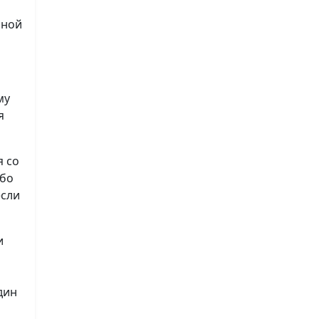
нной
му
я
я со
ибо
если
и
дин