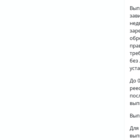
Вып
зав
нед
зар
обр
пра
тре
без
уст
До 
рее
пос
вып
Вып
Для
вып