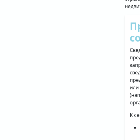
недви
П
с
Све
пре
зап
све
пре
или
(на
орг
К с