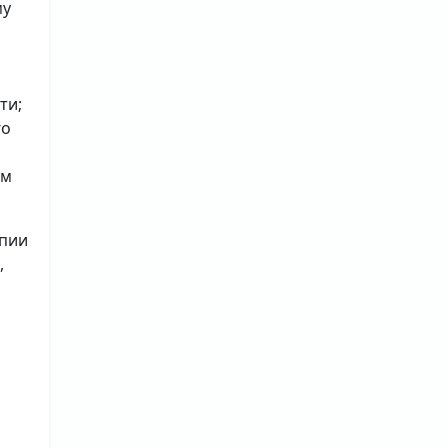
му
ти;
го
ым
опии
,