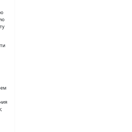
ию
ую
ту
сти
лем
ния
;