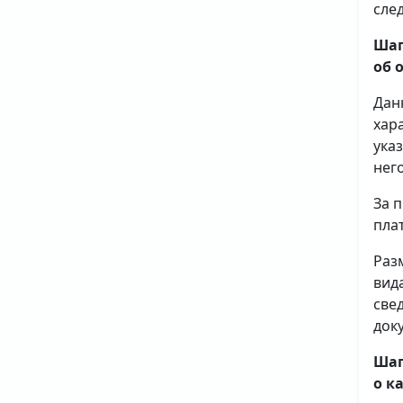
сле
Шаг
об 
Дан
хар
ука
него
За 
плат
Раз
вид
све
доку
Шаг
о к