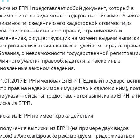
иска из ЕГРН представляет собой документ, который в
исимости от ее вида может содержать описание объекта
вижимости, сведения о его кадастровой стоимости, о
егистрированных на него правах, ограничениях и
еменениях, о существующих на момент выдачи выписки
вопритязаниях, о заявленных в судебном порядке права
бования, о невозможности государственной регистраци
 личного участия правообладателя, а также иные
ановленные законом сведения.
01.01.2017 ЕГРН именовался ЕГРП (Единый государствен
стр прав на недвижимое имущество и сделок с ним), поэ
ле указанной даты предоставляется выписка из ЕГРН, а н
иска из ЕГРП.
иска из ЕГРН не имеет срока действия.
 получения выписки из ЕГРН (на примере двух видов
исок) в Александровске рекомендуем придерживаться