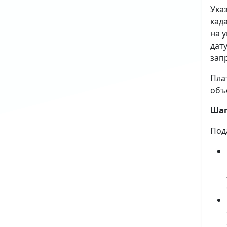
Ука
кад
на 
дат
зап
Пла
объ
Шаг
Под