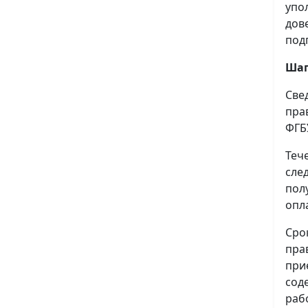
упо
дов
под
Шаг
Све
пра
ФГБ
Теч
сле
пол
опл
Сро
пра
при
сод
раб