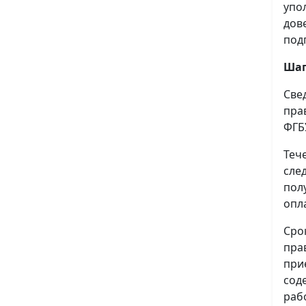
упо
дов
под
Шаг
Све
пра
ФГБ
Теч
сле
пол
опл
Сро
пра
при
сод
раб