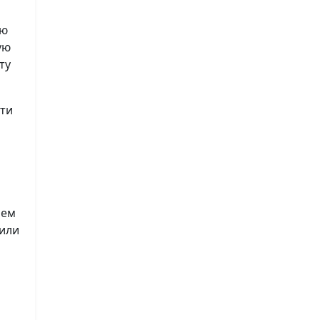
ию
ую
ту
сти
лем
 или