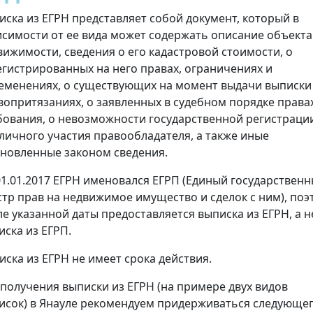
иска из ЕГРН представляет собой документ, который в
исимости от ее вида может содержать описание объекта
вижимости, сведения о его кадастровой стоимости, о
егистрированных на него правах, ограничениях и
еменениях, о существующих на момент выдачи выписки
вопритязаниях, о заявленных в судебном порядке права
бования, о невозможности государственной регистраци
 личного участия правообладателя, а также иные
ановленные законом сведения.
01.01.2017 ЕГРН именовался ЕГРП (Единый государствен
стр прав на недвижимое имущество и сделок с ним), поэ
ле указанной даты предоставляется выписка из ЕГРН, а н
иска из ЕГРП.
иска из ЕГРН не имеет срока действия.
 получения выписки из ЕГРН (на примере двух видов
исок) в Янауле рекомендуем придерживаться следующе