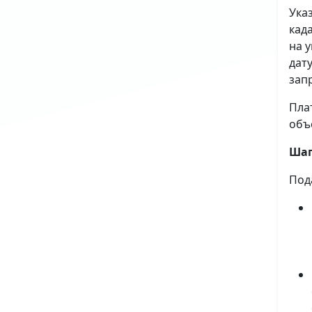
Ука
кад
на 
дат
зап
Пла
объ
Шаг
Под