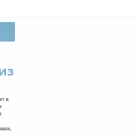
из
ет в
и
т
авах,