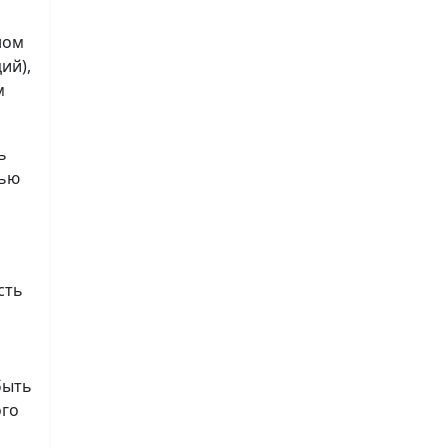
ном
ий),
м
ь
лью
сть
быть
ого