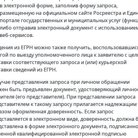
в электронной форме, заполнив форму запроса,
размещенную на официальном сайте Росреестра и Еди
портале государственных и муниципальных услуг (функц
либо отправив электронный документ с использование
веб-сервисов.
дения из ЕГРН можно также получить, воспользовавшис
угой по выезду уполномоченного лица к заявителю с це
тавки соответствующего запроса и (или) курьерской
тавки сведений из ЕГРН.
лучае представления запроса при личном обращении
жен быть предъявлен документ, удостоверяющий лично
вителя (его представителя). При представлении запроса
дставителем к такому запросу прилагается надлежащим
азом оформленная доверенность. Если запрос
дставляется в электронном виде, доверенность должна 
дставлена в форме электронного документа, подписанн
ленной квалифицированной электронной подписью