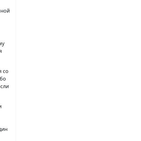
нной
му
я
я со
ибо
если
и
дин