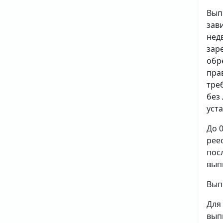
Вып
зав
нед
зар
обр
пра
тре
без
уст
До 
рее
пос
вып
Вып
Для
вып