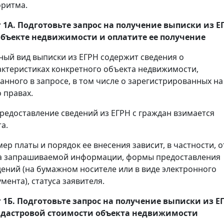
оритма.
 1А. Подготовьте запрос на получение
выписки
из Е
объекте недвижимости и оплатите ее получение
ный вид выписки из ЕГРН содержит сведения о
актеристиках конкретного объекта недвижимости,
занного в запросе, в том числе о зарегистрированных на
 правах.
предоставление сведений из ЕГРН с граждан взимается
а.
мер платы и порядок ее внесения зависит, в частности, о
а запрашиваемой информации, формы предоставления
дений (на бумажном носителе или в виде электронного
мента), статуса заявителя.
 1Б. Подготовьте запрос на получение
выписки
из Е
адастровой стоимости объекта недвижимости