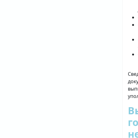
Све
док
вып
упо
В
г
н