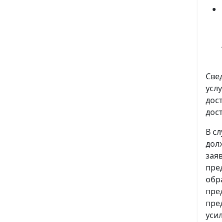
Све
усл
дос
дос
В с
дол
зая
пре
обр
пре
пре
уси