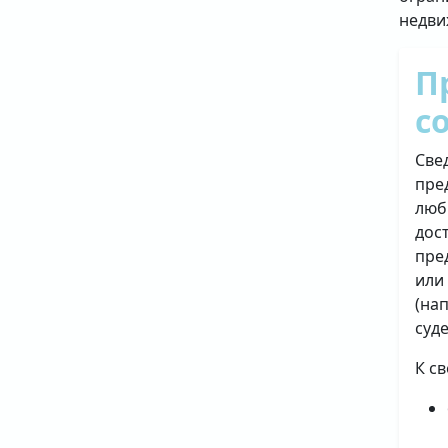
недви
П
с
Све
пре
люб
дос
пре
или
(на
суд
К с