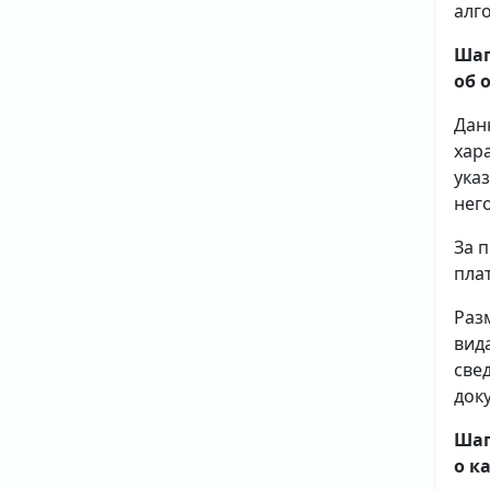
алг
Шаг
об 
Дан
хар
ука
него
За 
плат
Раз
вид
све
доку
Шаг
о к