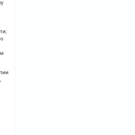
му
ти;
го
ым
опии
,