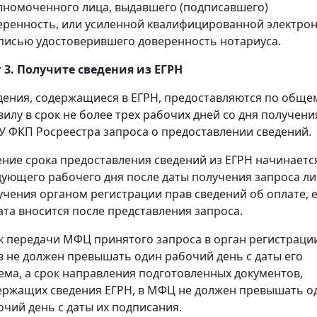
лномоченного лица, выдавшего (подписавшего)
еренность, или усиленной квалифицированной электро
писью удостоверившего доверенность нотариуса.
 3. Получите сведения из ЕГРН
дения, содержащиеся в ЕГРН, предоставляются по обще
вилу в срок не более трех рабочих дней со дня получени
У ФКП Росреестра запроса о предоставлении сведений.
ение срока предоставления сведений из ЕГРН начинаетс
дующего рабочего дня после даты получения запроса л
учения органом регистрации прав сведений об оплате, 
ата вносится после представления запроса.
к передачи МФЦ принятого запроса в орган регистраци
в не должен превышать один рабочий день с даты его
ема, а срок направления подготовленных документов,
ержащих сведения ЕГРН, в МФЦ не должен превышать о
очий день с даты их подписания.