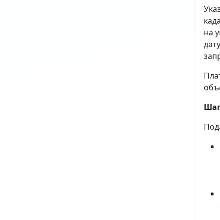
Ука
кад
на 
дат
зап
Пла
объ
Шаг
Под