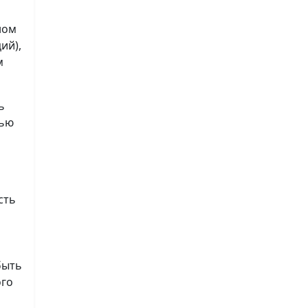
ном
ий),
м
ь
лью
сть
быть
ого