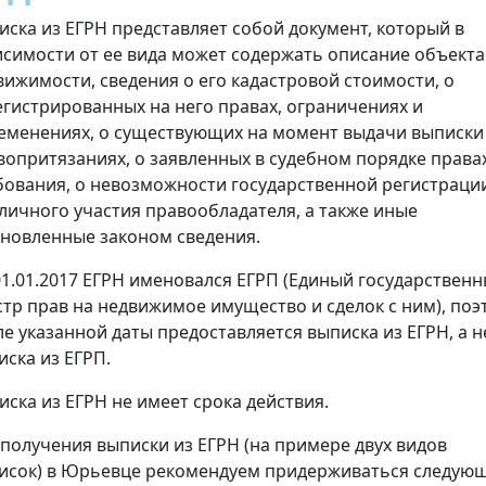
иска из ЕГРН представляет собой документ, который в
исимости от ее вида может содержать описание объекта
вижимости, сведения о его кадастровой стоимости, о
егистрированных на него правах, ограничениях и
еменениях, о существующих на момент выдачи выписки
вопритязаниях, о заявленных в судебном порядке права
бования, о невозможности государственной регистраци
 личного участия правообладателя, а также иные
ановленные законом сведения.
01.01.2017 ЕГРН именовался ЕГРП (Единый государствен
стр прав на недвижимое имущество и сделок с ним), поэ
ле указанной даты предоставляется выписка из ЕГРН, а н
иска из ЕГРП.
иска из ЕГРН не имеет срока действия.
 получения выписки из ЕГРН (на примере двух видов
исок) в Юрьевце рекомендуем придерживаться следую