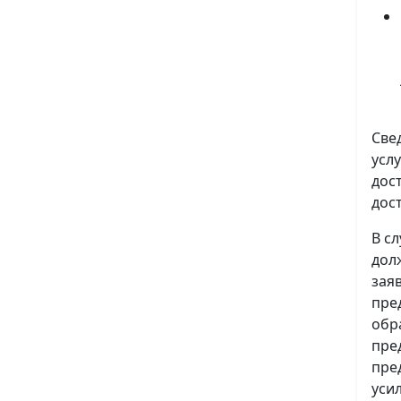
Све
усл
дос
дос
В с
дол
зая
пре
обр
пре
пре
уси