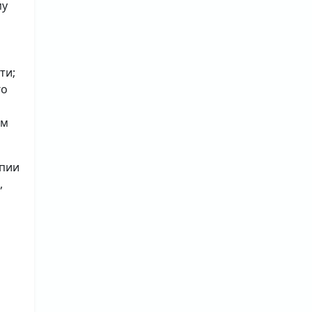
му
ти;
го
ым
опии
,