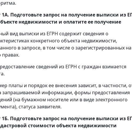
оритма.
 1А. Подготовьте запрос на получение
выписки
из Е
объекте недвижимости и оплатите ее получение
ный вид выписки из ЕГРН содержит сведения о
актеристиках конкретного объекта недвижимости,
занного в запросе, в том числе о зарегистрированных на
 правах.
предоставление сведений из ЕГРН с граждан взимается
а.
мер платы и порядок ее внесения зависит, в частности, о
а запрашиваемой информации, формы предоставления
дений (на бумажном носителе или в виде электронного
мента), статуса заявителя.
 1Б. Подготовьте запрос на получение
выписки
из Е
адастровой стоимости объекта недвижимости