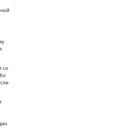
нной
му
я
я со
ибо
если
и
дин