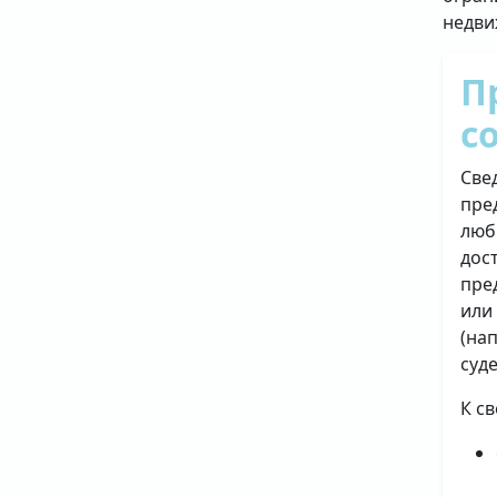
недви
П
с
Све
пре
люб
дос
пре
или
(на
суд
К с