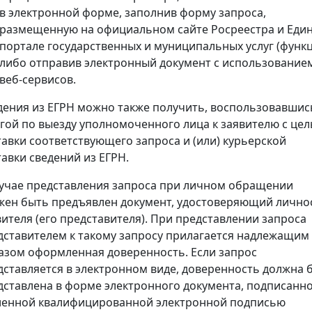
в электронной форме, заполнив форму запроса,
размещенную на официальном сайте Росреестра и Еди
портале государственных и муниципальных услуг (функц
либо отправив электронный документ с использование
веб-сервисов.
дения из ЕГРН можно также получить, воспользовавшис
угой по выезду уполномоченного лица к заявителю с це
тавки соответствующего запроса и (или) курьерской
тавки сведений из ЕГРН.
лучае представления запроса при личном обращении
жен быть предъявлен документ, удостоверяющий лично
вителя (его представителя). При представлении запроса
дставителем к такому запросу прилагается надлежащим
азом оформленная доверенность. Если запрос
дставляется в электронном виде, доверенность должна 
дставлена в форме электронного документа, подписанн
ленной квалифицированной электронной подписью