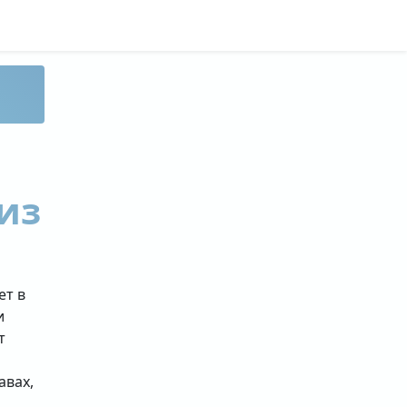
из
ет в
и
т
авах,