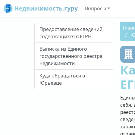
Недвижимость.гуру
Вопросы
Глав
Предоставление сведений,
Ю
содержащихся в ЕГРН
Выписка из Единого
государственного реестра
недвижимости
Ка
Куда обращаться в
ЕГ
Юрьевце
Едины
себя, 
реест
сведе
харак
огран