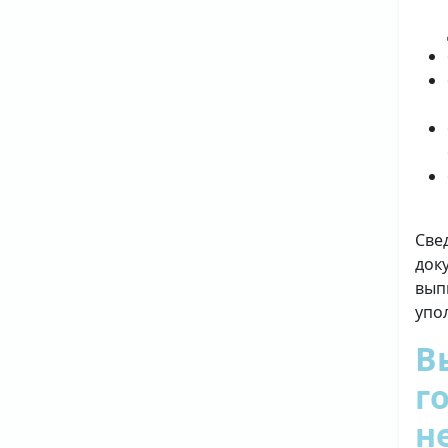
Све
док
вып
упо
В
г
н