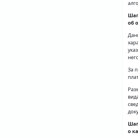
алг
Шаг
об 
Дан
хар
ука
него
За 
плат
Раз
вид
све
доку
Шаг
о к