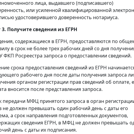
лномоченного лица, выдавшего (подписавшего)
еренность, или усиленной квалифицированной электро
писью удостоверившего доверенность нотариуса.
 3. Получите сведения из ЕГРН
дения, содержащиеся в ЕГРН, предоставляются по обще
вилу в срок не более трех рабочих дней со дня получени
У ФКП Росреестра запроса о предоставлении сведений.
ение срока предоставления сведений из ЕГРН начинаетс
дующего рабочего дня после даты получения запроса л
учения органом регистрации прав сведений об оплате, 
ата вносится после представления запроса.
к передачи МФЦ принятого запроса в орган регистраци
в не должен превышать один рабочий день с даты его
ема, а срок направления подготовленных документов,
ержащих сведения ЕГРН, в МФЦ не должен превышать о
очий день с даты их подписания.