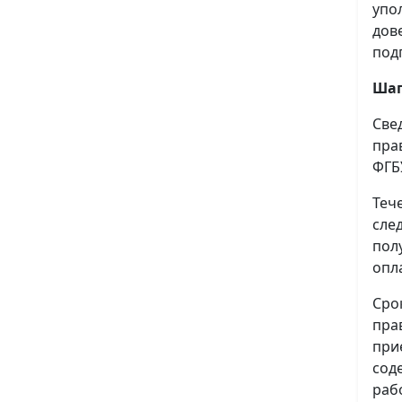
упо
дов
под
Шаг
Све
пра
ФГБ
Теч
сле
пол
опл
Сро
пра
при
сод
раб