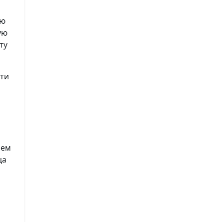
ию
ую
ту
сти
лем
ца