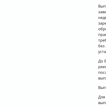
Вып
зав
нед
зар
обр
пра
тре
без
уст
До 
рее
пос
вып
Вып
Для
вып